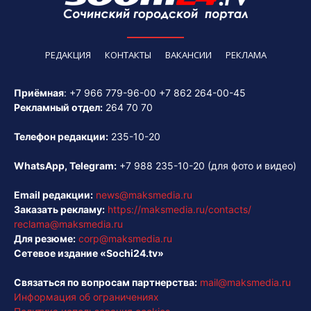
РЕДАКЦИЯ
КОНТАКТЫ
ВАКАНСИИ
РЕКЛАМА
Приёмная
:
+7 966 779-96-00
+7 862 264-00-45
Рекламный отдел:
264 70 70
Телефон редакции:
235-10-20
WhatsApp, Telegram:
+7 988 235-10-20
(для фото и видео)
Email редакции:
news@maksmedia.ru
Заказать рекламу:
https://maksmedia.ru/contacts/
reclama@maksmedia.ru
Для резюме:
corp@maksmedia.ru
Сетевое издание «Sochi24.tv»
Связаться по вопросам партнерства:
mail@maksmedia.ru
Информация об ограничениях