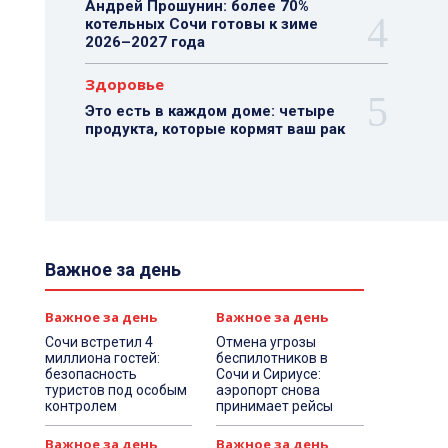
Андрей Прошунин: более 70%
котельных Сочи готовы к зиме
2026–2027 года
Здоровье
Это есть в каждом доме: четыре
продукта, которые кормят ваш рак
Важное за день
Важное за день
Важное за день
Сочи встретил 4
Отмена угрозы
миллиона гостей:
беспилотников в
безопасность
Сочи и Сириусе:
туристов под особым
аэропорт снова
контролем
принимает рейсы
Важное за день
Важное за день