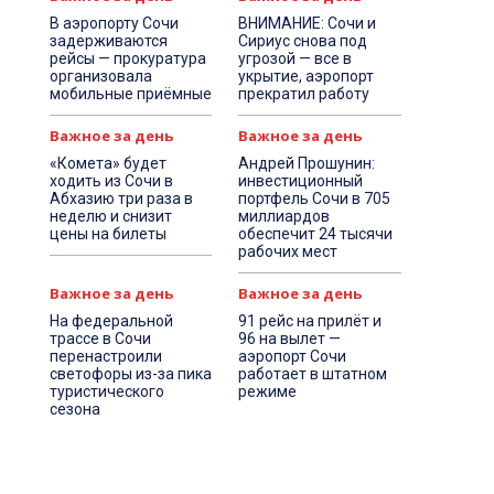
В аэропорту Сочи
ВНИМАНИЕ: Сочи и
задерживаются
Сириус снова под
рейсы — прокуратура
угрозой — все в
организовала
укрытие, аэропорт
мобильные приёмные
прекратил работу
Важное за день
Важное за день
«Комета» будет
Андрей Прошунин:
ходить из Сочи в
инвестиционный
Абхазию три раза в
портфель Сочи в 705
неделю и снизит
миллиардов
цены на билеты
обеспечит 24 тысячи
рабочих мест
Важное за день
Важное за день
На федеральной
91 рейс на прилёт и
трассе в Сочи
96 на вылет —
перенастроили
аэропорт Сочи
светофоры из-за пика
работает в штатном
туристического
режиме
сезона