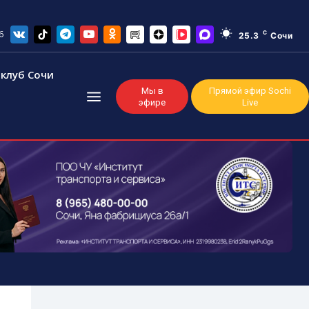
6
C
25.3
Сочи
клуб Сочи
Мы в
Прямой эфир Sochi
эфире
Live