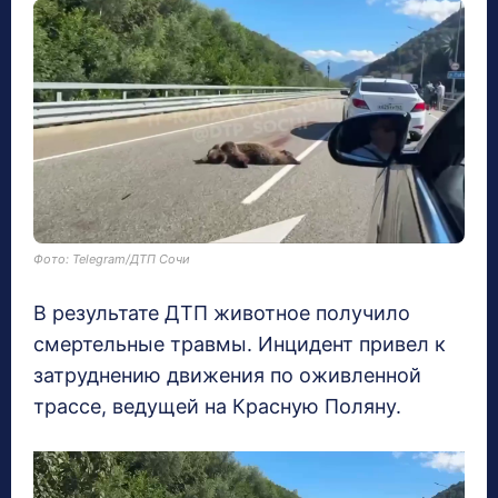
Фото: Telegram/ДТП Сочи
В результате ДТП животное получило
смертельные травмы. Инцидент привел к
затруднению движения по оживленной
трассе, ведущей на Красную Поляну.
В
и