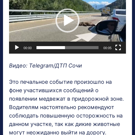
д
е
о
п
л
00:00
00:05
е
е
Видео: Telegram/ДТП Сочи
р
Это печальное событие произошло на
фоне участившихся сообщений о
появлении медвежат в придорожной зоне.
Водителям настоятельно рекомендуют
соблюдать повышенную осторожность на
данном участке, так как дикие животные
могут неожиданно выйти на дорогу.