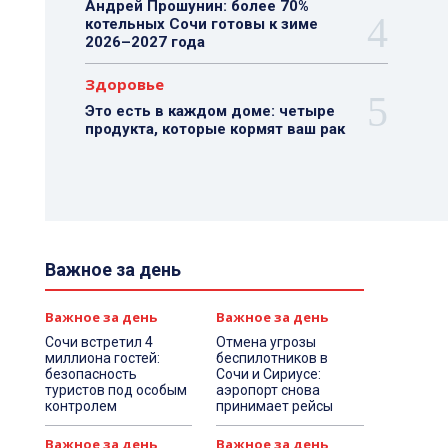
Андрей Прошунин: более 70%
котельных Сочи готовы к зиме
2026–2027 года
Здоровье
Это есть в каждом доме: четыре
продукта, которые кормят ваш рак
Важное за день
Важное за день
Важное за день
Сочи встретил 4
Отмена угрозы
миллиона гостей:
беспилотников в
безопасность
Сочи и Сириусе:
туристов под особым
аэропорт снова
контролем
принимает рейсы
Важное за день
Важное за день