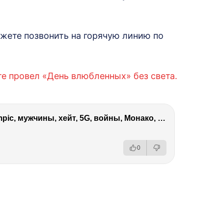
жете позвонить на горячую линию по
те провел «День влюбленных» без света.
Виктория Боня – Эверест, P.Diddy, Ozempic, мужчины, хейт, 5G, войны, Монако, ДОМ-2, Трамп, Собчак
0