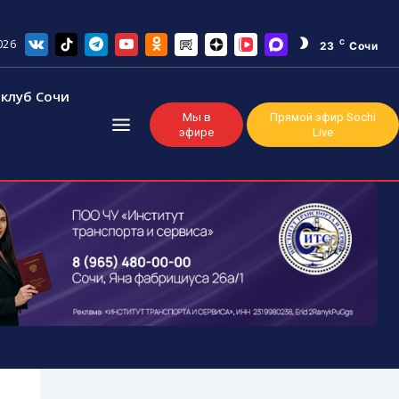
026
C
23
Сочи
клуб Сочи
Мы в
Прямой эфир Sochi
эфире
Live