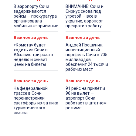
В аэропорту Сочи
ВНИМАНИЕ: Сочи и
задерживаются
Сириус снова под
рейсы — прокуратура
угрозой — все в
организовала
укрытие, аэропорт
мобильные приёмные
прекратил работу
Важное за день
Важное за день
«Комета» будет
Андрей Прошунин:
ходить из Сочи в
инвестиционный
Абхазию три раза в
портфель Сочи в 705
неделю и снизит
миллиардов
цены на билеты
обеспечит 24 тысячи
рабочих мест
Важное за день
Важное за день
На федеральной
91 рейс на прилёт и
трассе в Сочи
96 на вылет —
перенастроили
аэропорт Сочи
светофоры из-за пика
работает в штатном
туристического
режиме
сезона