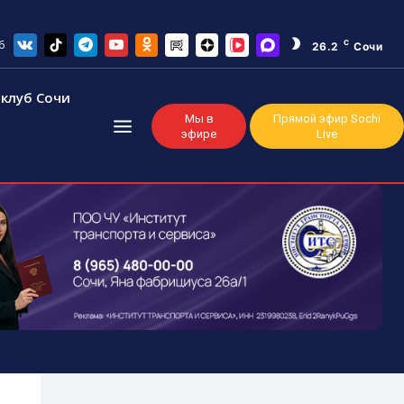
6
C
26.2
Сочи
клуб Сочи
Мы в
Прямой эфир Sochi
эфире
Live