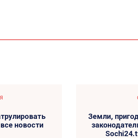
Я
атрулировать
Земли, приго
 все новости
законодатель
Sochi24.