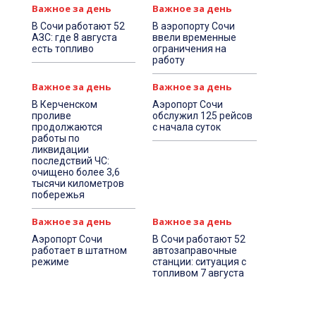
Важное за день
Важное за день
В Сочи работают 52
В аэропорту Сочи
АЗС: где 8 августа
ввели временные
есть топливо
ограничения на
работу
Важное за день
Важное за день
В Керченском
Аэропорт Сочи
проливе
обслужил 125 рейсов
продолжаются
с начала суток
работы по
ликвидации
последствий ЧС:
очищено более 3,6
тысячи километров
побережья
Важное за день
Важное за день
Аэропорт Сочи
В Сочи работают 52
работает в штатном
автозаправочные
режиме
станции: ситуация с
топливом 7 августа