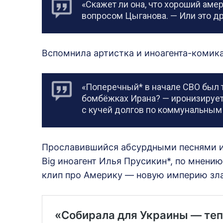
«Скажет ли она, что хороший аме
вопросом Цыганова. — Или это д
Вспомнила артистка и иноагента-комика
«Поперечный* в начале СВО был т
бомбёжках Ирана? — иронизирует 
с кучей долгов по коммунальным
Прославившийся абсурдными песнями и в
Big иноагент Илья Прусикин*, по мнени
клип про Америку — новую империю зла