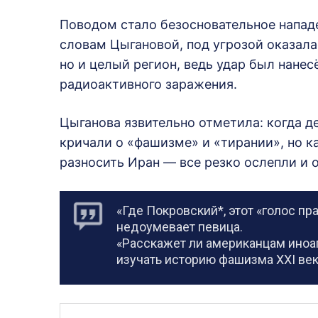
Поводом стало безосновательное напад
словам Цыгановой, под угрозой оказала
но и целый регион, ведь удар был нане
радиоактивного заражения.
Цыганова язвительно отметила: когда д
кричали о «фашизме» и «тирании», но к
разносить Иран — все резко ослепли и 
«Где Покровский*, этот «голос п
недоумевает певица.
«Расскажет ли американцам иноаг
изучать историю фашизма XXI ве