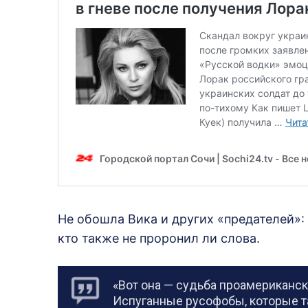
Не обошла Вика и других «предателей»: 
кто также не проронил ли слова.
«Вот она — судьба проамериканск
Испуганные русофобы, которые та