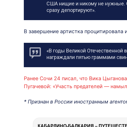
США нищие и никому не нужные. С
сразу депортируют».
В завершение артистка процитировала 
«В годы Великой Отечественной в
награждали пятью граммами свин
Ранее Сочи 24 писал, что Вика Цыганов
Пугачевой: «Участь предателей — намыл
* Признан в России иностранным агент
КАБАРДИНО-БАЛКАРИЯ – ПУТЕШЕСТВИ