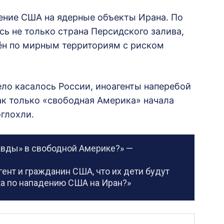
ение США на ядерные объекты Ирана. По
сь не только страна Персидского залива,
сён по мирным территориям с риском
ело касалось России, иноагенты наперебой
ак только «свободная Америка» начала
оглохли.
равды» в свободной Америке?» —
ент и гражданин США, что их дети будут
ка по нападению США на Иран?»