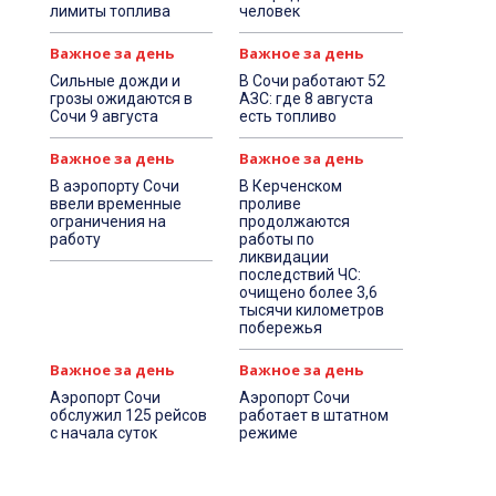
лимиты топлива
человек
Важное за день
Важное за день
Сильные дожди и
В Сочи работают 52
грозы ожидаются в
АЗС: где 8 августа
Сочи 9 августа
есть топливо
Важное за день
Важное за день
В аэропорту Сочи
В Керченском
ввели временные
проливе
ограничения на
продолжаются
работу
работы по
ликвидации
последствий ЧС:
очищено более 3,6
тысячи километров
побережья
Важное за день
Важное за день
Аэропорт Сочи
Аэропорт Сочи
обслужил 125 рейсов
работает в штатном
с начала суток
режиме