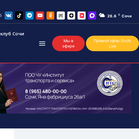
6
C
26.6
Сочи
клуб Сочи
Мы в
Прямой эфир Sochi
эфире
Live