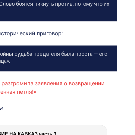
лово боятся пикнуть против, потому что их
исторический приговор:
ойны судьба предателя была проста — его
ца».
а разгромила заявления о возвращении
енная петля!»
ом
Е НА КАВКАЗ часть 3