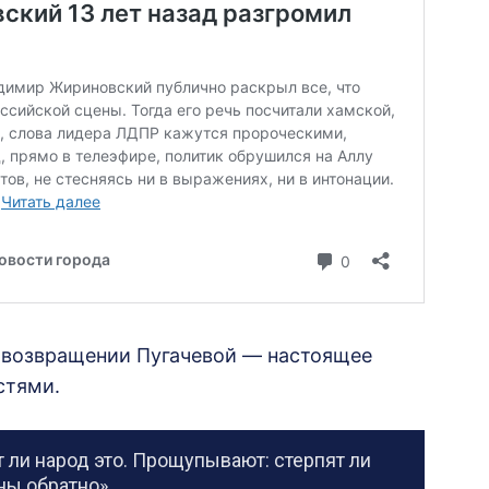
о возвращении Пугачевой — настоящее
стями.
т ли народ это. Прощупывают: стерпят ли
ы обратно».