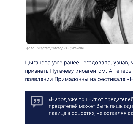
фото: Telegram/Виктория Цыганова
Цыганова уже ранее негодовала, узнав,
признать Пугачеву иноагентом. А теперь
появлении Примадонны на фестивале «Н
«Народ уже тошнит от предателей
предателей может быть лишь одн
певица в соцсетях, не оставляя с