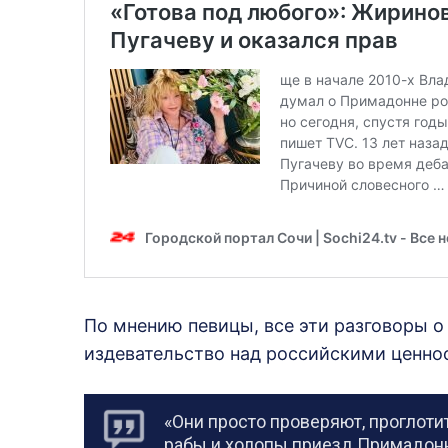
По мнению певицы, все эти разговоры 
издевательство над российскими ценно
«Они просто проверяют, проглоти
рабы и холопы приезд Примадонн