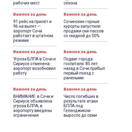
рабочих мест
сезона
Важное за день
Важное за день
91 рейс на прилёт и
Сочинские горные
96 на вылет —
курорты запустили
аэропорт Сочи
продажи ски-пассов
работает в штатном
со скидкой до 50%
режиме
Важное за день
Важное за день
Угроза БЛПА в Сочи и
Подвиг города-
Сириусе отменена:
госпиталя: 85 лет
аэропорт возобновил
назад в Сочи прибыл
работу
первый поезд с
ранеными
Важное за день
Важное за день
ВНИМАНИЕ: в Сочи и
Число погибших в
Сириусе объявлена
результате атаки
угроза БЛПА, в
БПЛА под
аэропорту введены
Геленджиком
ограничения
выросло до семи