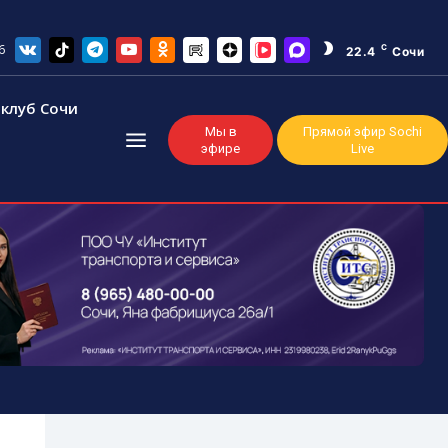
6
C
22.4
Сочи
клуб Сочи
Мы в
Прямой эфир Sochi
эфире
Live