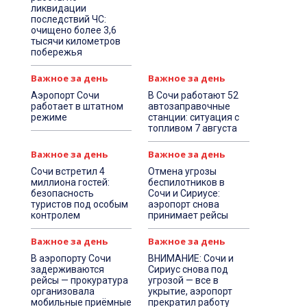
ликвидации
последствий ЧС:
очищено более 3,6
тысячи километров
побережья
Важное за день
Важное за день
Аэропорт Сочи
В Сочи работают 52
работает в штатном
автозаправочные
режиме
станции: ситуация с
топливом 7 августа
Важное за день
Важное за день
Сочи встретил 4
Отмена угрозы
миллиона гостей:
беспилотников в
безопасность
Сочи и Сириусе:
туристов под особым
аэропорт снова
контролем
принимает рейсы
Важное за день
Важное за день
В аэропорту Сочи
ВНИМАНИЕ: Сочи и
задерживаются
Сириус снова под
рейсы — прокуратура
угрозой — все в
организовала
укрытие, аэропорт
мобильные приёмные
прекратил работу