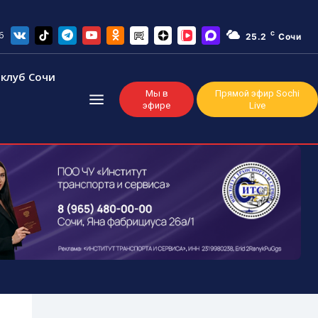
6
C
25.2
Сочи
клуб Сочи
Мы в
Прямой эфир Sochi
эфире
Live