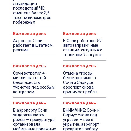
ликвидации
последствий ЧС:
очищено более 3,6
тысячи километров
побережья
Важное за день
Важное за день
Аэропорт Сочи
В Сочи работают 52
работает в штатном
автозаправочные
режиме
станции: ситуация с
топливом 7 августа
Важное за день
Важное за день
Сочи встретил 4
Отмена угрозы
миллиона гостей:
беспилотников в
безопасность
Сочи и Сириусе:
туристов под особым
аэропорт снова
контролем
принимает рейсы
Важное за день
Важное за день
В аэропорту Сочи
ВНИМАНИЕ: Сочи и
задерживаются
Сириус снова под
рейсы — прокуратура
угрозой — все в
организовала
укрытие, аэропорт
мобильные приёмные
прекратил работу