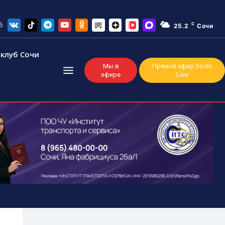
6
C
25.2
Сочи
клуб Сочи
Мы в
Прямой эфир Sochi
эфире
Live