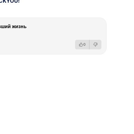
CKYOU!
вший жизнь
0