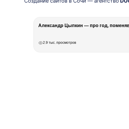
Создание сайтов в Сочи — агентство
DU
Александр Цыпкин — про год, поменя
РЕКЛАМА
РЕКЛАМА
РЕКЛАМА
2.9 тыс. просмотров