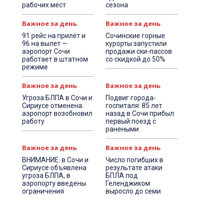
рабочих мест
сезона
Важное за день
Важное за день
91 рейс на прилёт и
Сочинские горные
96 на вылет —
курорты запустили
аэропорт Сочи
продажи ски-пассов
работает в штатном
со скидкой до 50%
режиме
Важное за день
Важное за день
Угроза БЛПА в Сочи и
Подвиг города-
Сириусе отменена:
госпиталя: 85 лет
аэропорт возобновил
назад в Сочи прибыл
работу
первый поезд с
ранеными
Важное за день
Важное за день
ВНИМАНИЕ: в Сочи и
Число погибших в
Сириусе объявлена
результате атаки
угроза БЛПА, в
БПЛА под
аэропорту введены
Геленджиком
ограничения
выросло до семи