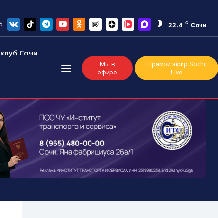
6
C
22.4
Сочи
клуб Сочи
Мы в
Прямой эфир Sochi
эфире
Live