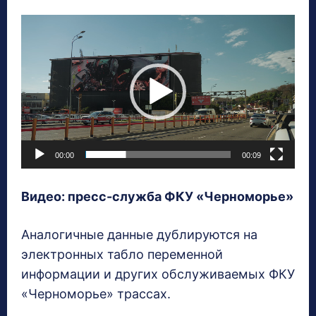
В
и
д
е
о
п
л
00:00
00:09
е
е
Видео: пресс-служба ФКУ «Черноморье»
р
Аналогичные данные дублируются на
электронных табло переменной
информации и других обслуживаемых ФКУ
«Черноморье» трассах.