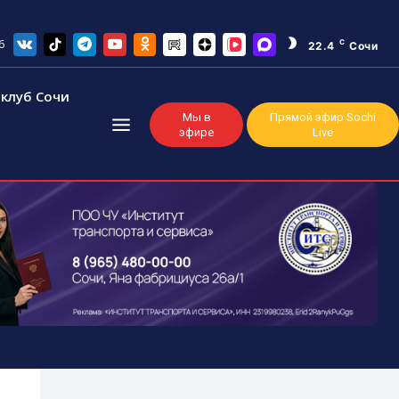
6
C
22.4
Сочи
клуб Сочи
Мы в
Прямой эфир Sochi
эфире
Live