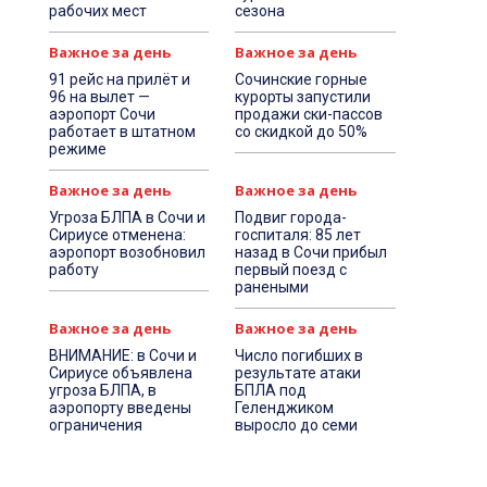
рабочих мест
сезона
Важное за день
Важное за день
91 рейс на прилёт и
Сочинские горные
96 на вылет —
курорты запустили
аэропорт Сочи
продажи ски-пассов
работает в штатном
со скидкой до 50%
режиме
Важное за день
Важное за день
Угроза БЛПА в Сочи и
Подвиг города-
Сириусе отменена:
госпиталя: 85 лет
аэропорт возобновил
назад в Сочи прибыл
работу
первый поезд с
ранеными
Важное за день
Важное за день
ВНИМАНИЕ: в Сочи и
Число погибших в
Сириусе объявлена
результате атаки
угроза БЛПА, в
БПЛА под
аэропорту введены
Геленджиком
ограничения
выросло до семи