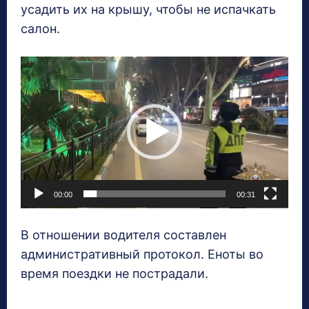
усадить их на крышу, чтобы не испачкать
салон.
В
и
д
е
о
п
л
00:00
00:31
е
е
В отношении водителя составлен
р
административный протокол. Еноты во
время поездки не пострадали.