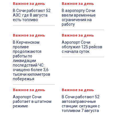
Важное за день
Важное за день
В Сочи работают 52
В аэропорту Сочи
АЗС: где 8 августа
ввели временные
есть топливо
ограничения на
работу
Важное за день
Важное за день
В Керченском
Аэропорт Сочи
проливе
обслужил 125 рейсов
продолжаются
с начала суток
работы по
ликвидации
последствий ЧС:
очищено более 3,6
тысячи километров
побережья
Важное за день
Важное за день
Аэропорт Сочи
В Сочи работают 52
работает в штатном
автозаправочные
режиме
станции: ситуация с
топливом 7 августа