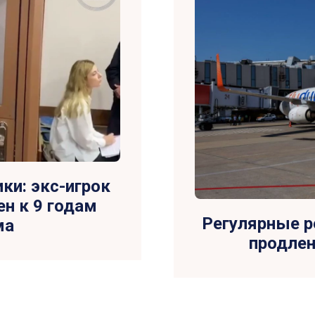
ки: экс-игрок
ен к 9 годам
Регулярные р
ма
продлен