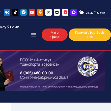
6
C
25.5
Сочи
клуб Сочи
Мы в
Прямой эфир Sochi
эфире
Live