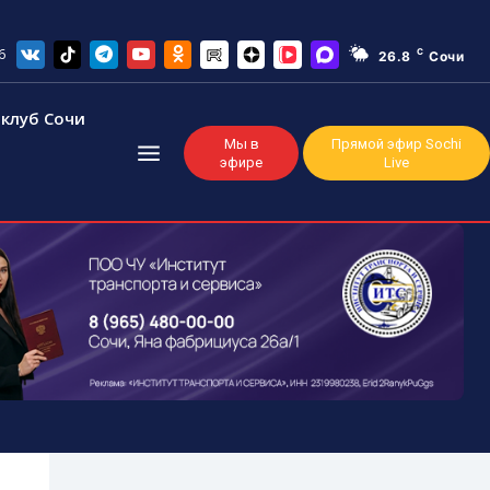
6
C
26.8
Сочи
клуб Сочи
Мы в
Прямой эфир Sochi
эфире
Live