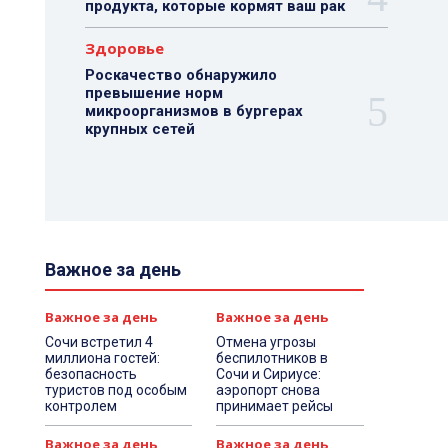
продукта, которые кормят ваш рак
Здоровье
Роскачество обнаружило
превышение норм
микроорганизмов в бургерах
крупных сетей
Важное за день
Важное за день
Важное за день
Сочи встретил 4
Отмена угрозы
миллиона гостей:
беспилотников в
безопасность
Сочи и Сириусе:
туристов под особым
аэропорт снова
контролем
принимает рейсы
Важное за день
Важное за день