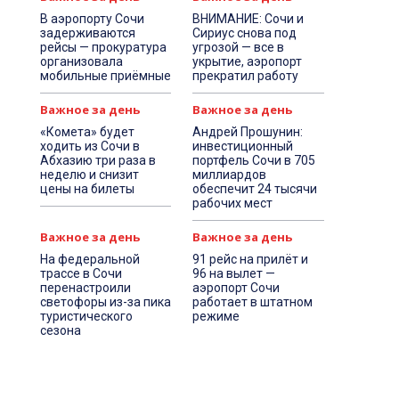
В аэропорту Сочи
ВНИМАНИЕ: Сочи и
задерживаются
Сириус снова под
рейсы — прокуратура
угрозой — все в
организовала
укрытие, аэропорт
мобильные приёмные
прекратил работу
Важное за день
Важное за день
«Комета» будет
Андрей Прошунин:
ходить из Сочи в
инвестиционный
Абхазию три раза в
портфель Сочи в 705
неделю и снизит
миллиардов
цены на билеты
обеспечит 24 тысячи
рабочих мест
Важное за день
Важное за день
На федеральной
91 рейс на прилёт и
трассе в Сочи
96 на вылет —
перенастроили
аэропорт Сочи
светофоры из-за пика
работает в штатном
туристического
режиме
сезона