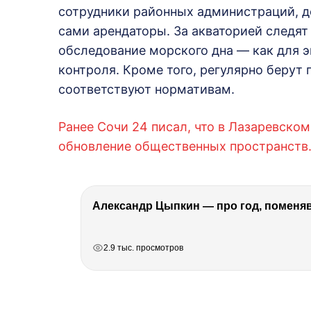
сотрудники районных администраций, де
сами арендаторы. За акваторией следят
обследование морского дна — как для эк
контроля. Кроме того, регулярно берут
соответствуют нормативам.
Ранее Сочи 24 писал, что в Лазаревско
обновление общественных пространств
Александр Цыпкин — про год, поменя
РЕКЛАМА
РЕКЛАМА
РЕКЛАМА
2.9 тыс. просмотров