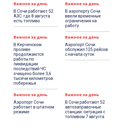
Важное за день
Важное за день
В Сочи работают 52
В аэропорту Сочи
АЗС: где 8 августа
ввели временные
есть топливо
ограничения на
работу
Важное за день
Важное за день
В Керченском
Аэропорт Сочи
проливе
обслужил 125 рейсов
продолжаются
с начала суток
работы по
ликвидации
последствий ЧС:
очищено более 3,6
тысячи километров
побережья
Важное за день
Важное за день
Аэропорт Сочи
В Сочи работают 52
работает в штатном
автозаправочные
режиме
станции: ситуация с
топливом 7 августа