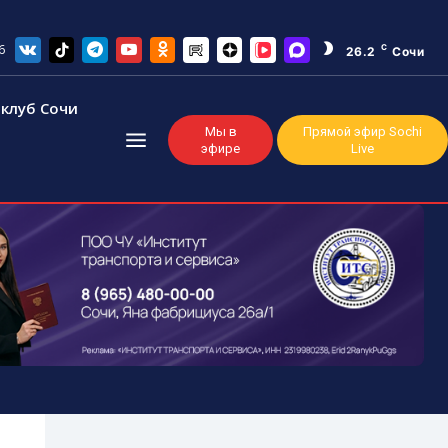
6
C
26.2
Сочи
клуб Сочи
Мы в
Прямой эфир Sochi
эфире
Live