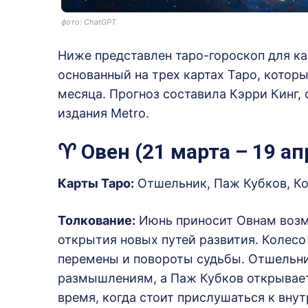
фото: ChatGPT
Ниже представлен таро-гороскоп для ка
основанный на трех картах Таро, кото
месяца. Прогноз составила Кэрри Кинг,
издания Metro.
♈ Овен (21 марта – 19 ап
Карты Таро:
Отшельник, Паж Кубков, К
Толкование:
Июнь приносит Овнам возм
открытия новых путей развития.
Колесо
перемены и повороты судьбы.
Отшельни
размышлениям, а Паж Кубков открывает
время, когда стоит прислушаться к внут