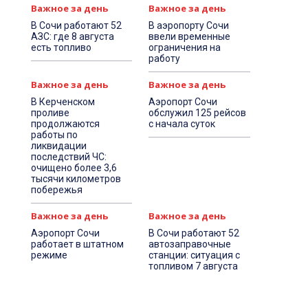
Важное за день
Важное за день
В Сочи работают 52
В аэропорту Сочи
АЗС: где 8 августа
ввели временные
есть топливо
ограничения на
работу
Важное за день
Важное за день
В Керченском
Аэропорт Сочи
проливе
обслужил 125 рейсов
продолжаются
с начала суток
работы по
ликвидации
последствий ЧС:
очищено более 3,6
тысячи километров
побережья
Важное за день
Важное за день
Аэропорт Сочи
В Сочи работают 52
работает в штатном
автозаправочные
режиме
станции: ситуация с
топливом 7 августа