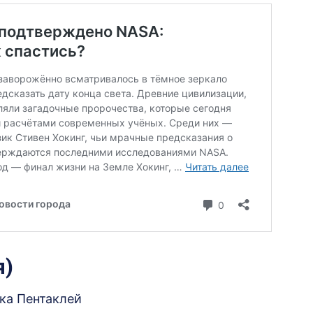
я)
ка Пентаклей