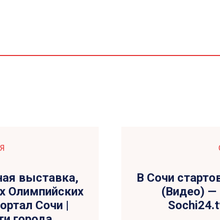
Я
ная выставка,
В Сочи старто
х Олимпийских
(Видео) —
ортал Сочи |
Sochi24.
ти города