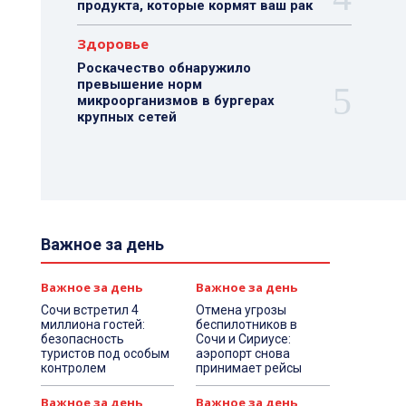
продукта, которые кормят ваш рак
Здоровье
Роскачество обнаружило
превышение норм
микроорганизмов в бургерах
крупных сетей
Важное за день
Важное за день
Важное за день
Сочи встретил 4
Отмена угрозы
миллиона гостей:
беспилотников в
безопасность
Сочи и Сириусе:
туристов под особым
аэропорт снова
контролем
принимает рейсы
Важное за день
Важное за день