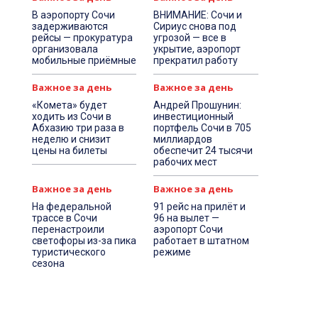
В аэропорту Сочи
ВНИМАНИЕ: Сочи и
задерживаются
Сириус снова под
рейсы — прокуратура
угрозой — все в
организовала
укрытие, аэропорт
мобильные приёмные
прекратил работу
Важное за день
Важное за день
«Комета» будет
Андрей Прошунин:
ходить из Сочи в
инвестиционный
Абхазию три раза в
портфель Сочи в 705
неделю и снизит
миллиардов
цены на билеты
обеспечит 24 тысячи
рабочих мест
Важное за день
Важное за день
На федеральной
91 рейс на прилёт и
трассе в Сочи
96 на вылет —
перенастроили
аэропорт Сочи
светофоры из-за пика
работает в штатном
туристического
режиме
сезона