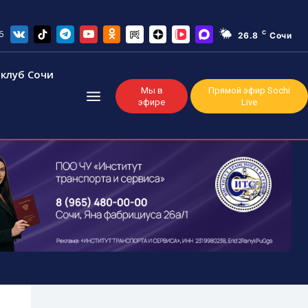
6
C
26.8
Сочи
клуб Сочи
Мы в
Прямой эфир Sochi
эфире
Live