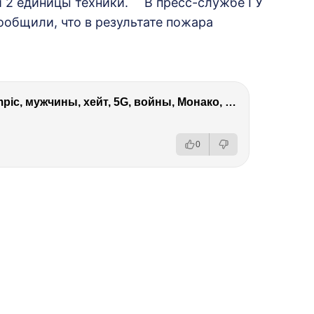
и 2 единицы техники. ⠀ В пресс-службе ГУ
общили, что в результате пожара
Виктория Боня – Эверест, P.Diddy, Ozempic, мужчины, хейт, 5G, войны, Монако, ДОМ-2, Трамп, Собчак
0