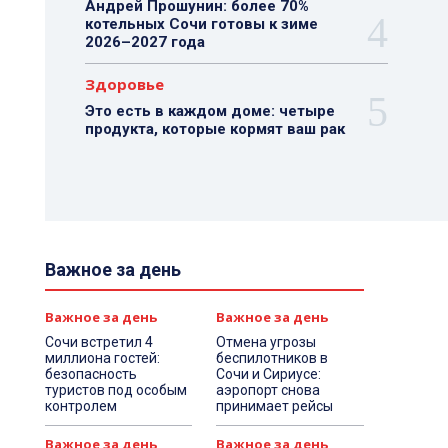
Андрей Прошунин: более 70%
котельных Сочи готовы к зиме
2026–2027 года
Здоровье
Это есть в каждом доме: четыре
продукта, которые кормят ваш рак
Важное за день
Важное за день
Важное за день
Сочи встретил 4
Отмена угрозы
миллиона гостей:
беспилотников в
безопасность
Сочи и Сириусе:
туристов под особым
аэропорт снова
контролем
принимает рейсы
Важное за день
Важное за день