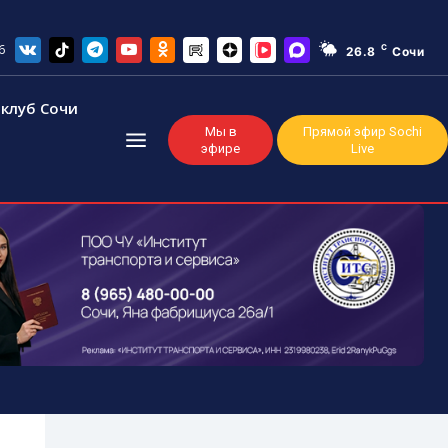
6
C
26.8
Сочи
клуб Сочи
Мы в
Прямой эфир Sochi
эфире
Live