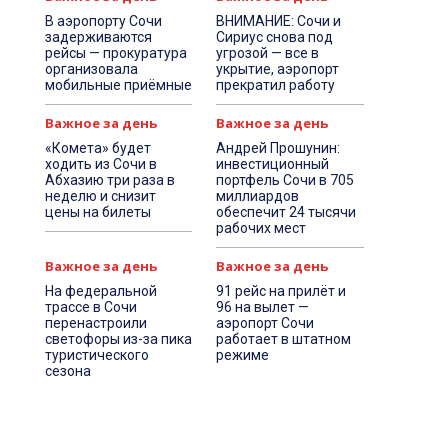
В аэропорту Сочи
ВНИМАНИЕ: Сочи и
задерживаются
Сириус снова под
рейсы — прокуратура
угрозой — все в
организовала
укрытие, аэропорт
мобильные приёмные
прекратил работу
Важное за день
Важное за день
«Комета» будет
Андрей Прошунин:
ходить из Сочи в
инвестиционный
Абхазию три раза в
портфель Сочи в 705
неделю и снизит
миллиардов
цены на билеты
обеспечит 24 тысячи
рабочих мест
Важное за день
Важное за день
На федеральной
91 рейс на прилёт и
трассе в Сочи
96 на вылет —
перенастроили
аэропорт Сочи
светофоры из-за пика
работает в штатном
туристического
режиме
сезона