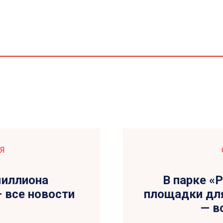
Я
миллиона
В парке «
— все новости
площадки для 
— в