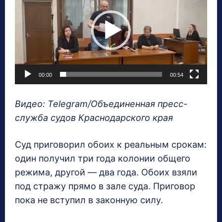
д
е
о
п
л
00:00
00:54
е
е
Видео: Telegram/Объединенная пресс-
р
служба судов Краснодарского края
Суд приговорил обоих к реальным срокам:
один получил три года колонии общего
режима, другой — два года. Обоих взяли
под стражу прямо в зале суда. Приговор
пока не вступил в законную силу.