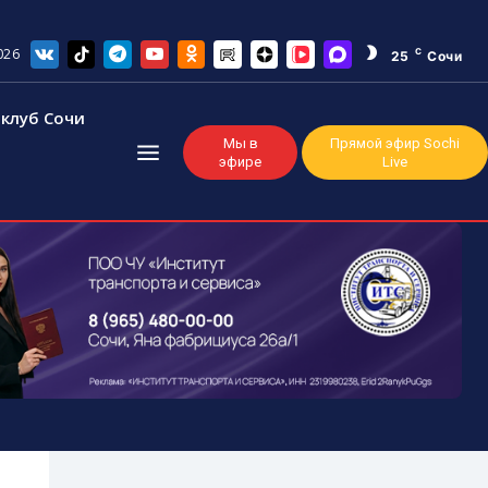
026
C
25
Сочи
клуб Сочи
Мы в
Прямой эфир Sochi
эфире
Live