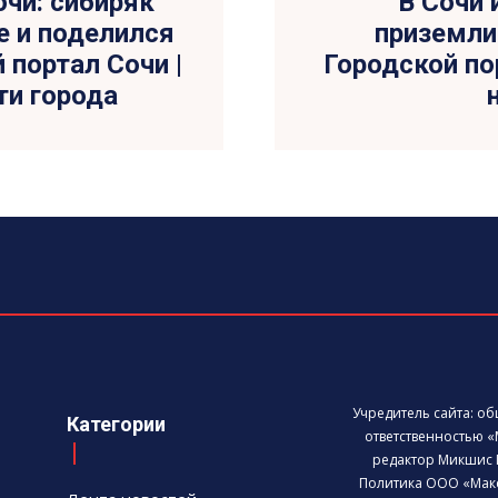
очи: сибиряк
В Сочи 
е и поделился
приземли
 портал Сочи |
Городской пор
ти города
Учредитель сайта: о
Категории
ответственностью «
редактор Микшис 
Политика ООО «Мак