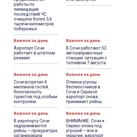
работы по
ликвидации
последствий ЧС:
очищено более 3,6
тысячи километров
побережья
Важное за день
Важное за день
Аэропорт Сочи
В Сочи работают 52
работает в штатном
автозаправочные
режиме
станции: ситуация с
топливом 7 августа
Важное за день
Важное за день
Сочи встретил 4
Отмена угрозы
миллиона гостей:
беспилотников в
безопасность
Сочи и Сириусе:
туристов под особым
аэропорт снова
контролем
принимает рейсы
Важное за день
Важное за день
В аэропорту Сочи
ВНИМАНИЕ: Сочи и
задерживаются
Сириус снова под
рейсы — прокуратура
угрозой — все в
организовала
укрытие, аэропорт