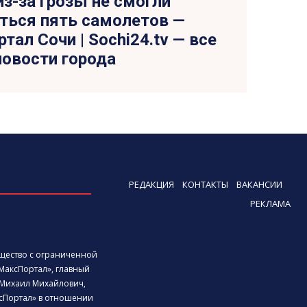
из-за грозы не смогли
ться пять самолетов —
тал Сочи | Sochi24.tv — все
новости города
РЕДАКЦИЯ
КОНТАКТЫ
ВАКАНСИИ
РЕКЛАМА
бщество с ограниченной
МаксПортал», главный
Михаил Михайлович,
сПортал» в отношении