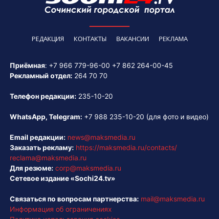
РЕДАКЦИЯ
КОНТАКТЫ
ВАКАНСИИ
РЕКЛАМА
Приёмная
:
+7 966 779-96-00
+7 862 264-00-45
Рекламный отдел:
264 70 70
Телефон редакции:
235-10-20
WhatsApp, Telegram:
+7 988 235-10-20
(для фото и видео)
Email редакции:
news@maksmedia.ru
Заказать рекламу:
https://maksmedia.ru/contacts/
reclama@maksmedia.ru
Для резюме:
corp@maksmedia.ru
Сетевое издание «Sochi24.tv»
Связаться по вопросам партнерства:
mail@maksmedia.ru
Информация об ограничениях