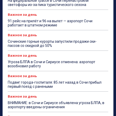
На федеральной трассе в Сочи перенастроили
светофоры из-за пика туристического сезона
Важное за день
91 рейс на прилёт и 96 на вылет — аэропорт Сочи
работает в штатном режиме
Важное за день
Сочинские горные курорты запустили продажи ски-
пассов со скидкой до 50%
Важное за день
Угроза БЛПА в Сочи и Сириусе отменена: аэропорт
возобновил работу
Важное за день
Подвиг города-госпиталя: 85 лет назад в Сочи прибыл
первый поезд с ранеными
Важное за день
ВНИМАНИЕ: в Сочи и Сириусе объявлена угроза БЛПА, в
аэропорту введены ограничения