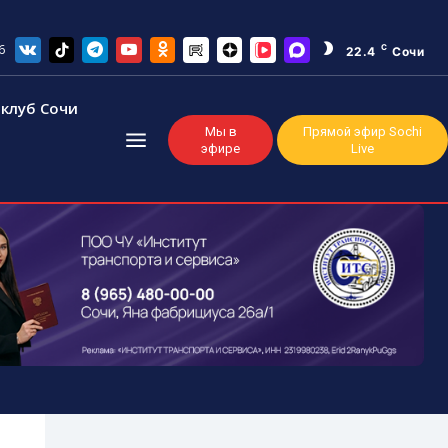
6
C
22.4
Сочи
клуб Сочи
Мы в
Прямой эфир Sochi
эфире
Live