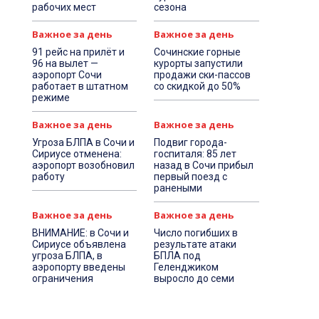
рабочих мест
сезона
Важное за день
Важное за день
91 рейс на прилёт и
Сочинские горные
96 на вылет —
курорты запустили
аэропорт Сочи
продажи ски-пассов
работает в штатном
со скидкой до 50%
режиме
Важное за день
Важное за день
Угроза БЛПА в Сочи и
Подвиг города-
Сириусе отменена:
госпиталя: 85 лет
аэропорт возобновил
назад в Сочи прибыл
работу
первый поезд с
ранеными
Важное за день
Важное за день
ВНИМАНИЕ: в Сочи и
Число погибших в
Сириусе объявлена
результате атаки
угроза БЛПА, в
БПЛА под
аэропорту введены
Геленджиком
ограничения
выросло до семи