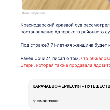
Фото: freepik.com
Краснодарский краевой суд рассмотрел
постановление Адлерского районного су
Под стражей 71-летняя женщина будет н
Ранее Сочи24 писал о том,
что обжалов
Этери, которая также продавала ядовит
КАРАЧАЕВО-ЧЕРКЕСИЯ – ПУТЕШЕСТВИ
РЕКЛАМА
РЕКЛАМА
РЕКЛАМА
РЕКЛАМА
765 просмотров