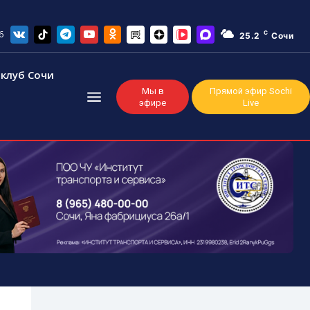
6
C
25.2
Сочи
клуб Сочи
Мы в
Прямой эфир Sochi
эфире
Live