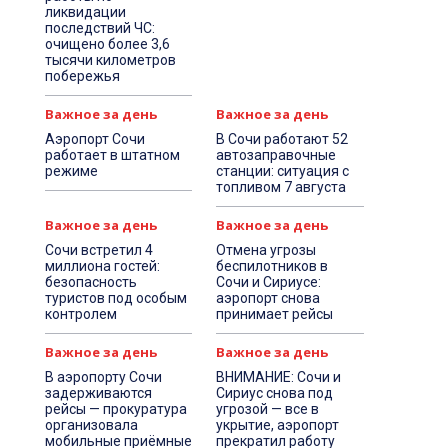
ликвидации
последствий ЧС:
очищено более 3,6
тысячи километров
побережья
Важное за день
Важное за день
Аэропорт Сочи
В Сочи работают 52
работает в штатном
автозаправочные
режиме
станции: ситуация с
топливом 7 августа
Важное за день
Важное за день
Сочи встретил 4
Отмена угрозы
миллиона гостей:
беспилотников в
безопасность
Сочи и Сириусе:
туристов под особым
аэропорт снова
контролем
принимает рейсы
Важное за день
Важное за день
В аэропорту Сочи
ВНИМАНИЕ: Сочи и
задерживаются
Сириус снова под
рейсы — прокуратура
угрозой — все в
организовала
укрытие, аэропорт
мобильные приёмные
прекратил работу