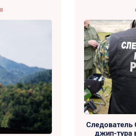
Я
Следователь 
джип-тура в