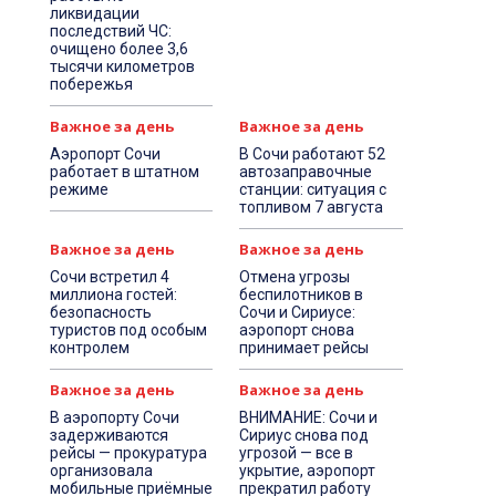
ликвидации
последствий ЧС:
очищено более 3,6
тысячи километров
побережья
Важное за день
Важное за день
Аэропорт Сочи
В Сочи работают 52
работает в штатном
автозаправочные
режиме
станции: ситуация с
топливом 7 августа
Важное за день
Важное за день
Сочи встретил 4
Отмена угрозы
миллиона гостей:
беспилотников в
безопасность
Сочи и Сириусе:
туристов под особым
аэропорт снова
контролем
принимает рейсы
Важное за день
Важное за день
В аэропорту Сочи
ВНИМАНИЕ: Сочи и
задерживаются
Сириус снова под
рейсы — прокуратура
угрозой — все в
организовала
укрытие, аэропорт
мобильные приёмные
прекратил работу