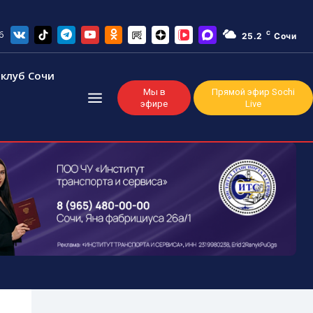
6
C
25.2
Сочи
клуб Сочи
Мы в
Прямой эфир Sochi
эфире
Live