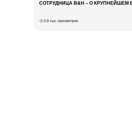
СОТРУДНИЦА B&H – О КРУПНЕЙШЕМ 
РЕКЛАМА
РЕКЛАМА
РЕКЛАМА
2.8 тыс. просмотров