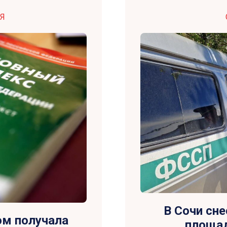
Я
В Сочи сн
ом получала
площад