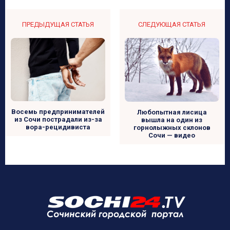
ПРЕДЫДУЩАЯ СТАТЬЯ
СЛЕДУЮЩАЯ СТАТЬЯ
Восемь предпринимателей
Любопытная лисица
из Сочи пострадали из-за
вышла на один из
вора-рецидивиста
горнолыжных склонов
Сочи — видео