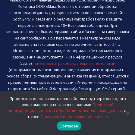
«МаксПортал», главный редактор Микшис Михаил Михайлович,
Политика ООО «МаксПортал» в отношении обработки
персональных данных, предоставляемых пользователями сайта
Sochi24.tv, и сведения о реализуемых требованиях к защите
персональных данных. 18+ Все права соблюдены. При
использовании любых материалов сайта обязательна гиперссылка
на сайт Sochi24.tv. При перепечатке в неэлектронном виде
обязательна текстовая ссылка на источник - сайт Sochi24.tv.
Использование фото- и видеоматериалов без письменного
разрешения не допускается. «На информационном ресурсе
(сайте)
применяются рекомендательные технологии
(информационные технологии предоставления информации на
основе сбора, систематизации и анализа сведений, относящихся к
предпочтениям пользователей сети «Интернет», находящихся на
территории Российской Федерации).» Регистрация СМИ серия Эл
№ ФС77-83331 от 10.06.2022, выдано Федеральной службой по
Продолжая использовать наш сайт, вы подтверждаете, что
надзору в сфере связи, информационных технологий и массовых
ознакомлены и согласны с нашими
Политикой
коммуникаций. ВК49865
конфиденциальности и обработки персональных данных
, а
также
Политикой использования cookies
Согласен