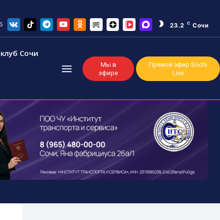
6
C
23.2
Сочи
клуб Сочи
Мы в
Прямой эфир Sochi
эфире
Live