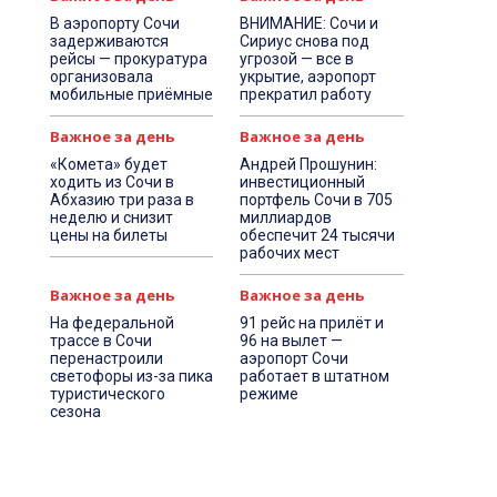
В аэропорту Сочи
ВНИМАНИЕ: Сочи и
задерживаются
Сириус снова под
рейсы — прокуратура
угрозой — все в
организовала
укрытие, аэропорт
мобильные приёмные
прекратил работу
Важное за день
Важное за день
«Комета» будет
Андрей Прошунин:
ходить из Сочи в
инвестиционный
Абхазию три раза в
портфель Сочи в 705
неделю и снизит
миллиардов
цены на билеты
обеспечит 24 тысячи
рабочих мест
Важное за день
Важное за день
На федеральной
91 рейс на прилёт и
трассе в Сочи
96 на вылет —
перенастроили
аэропорт Сочи
светофоры из-за пика
работает в штатном
туристического
режиме
сезона