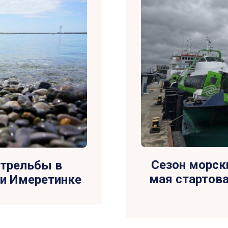
Сезон морск
стрельбы в
мая стартов
 и Имеретинке