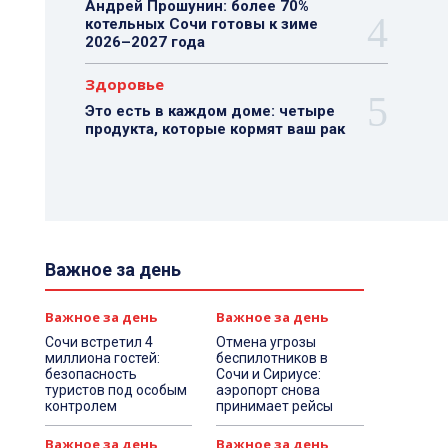
Андрей Прошунин: более 70%
котельных Сочи готовы к зиме
2026–2027 года
Здоровье
Это есть в каждом доме: четыре
продукта, которые кормят ваш рак
Важное за день
Важное за день
Важное за день
Сочи встретил 4
Отмена угрозы
миллиона гостей:
беспилотников в
безопасность
Сочи и Сириусе:
туристов под особым
аэропорт снова
контролем
принимает рейсы
Важное за день
Важное за день