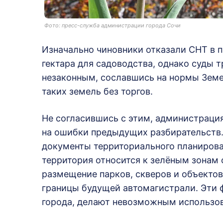
Фото: пресс-служба администрации города Сочи
Изначально чиновники отказали СНТ в п
гектара для садоводства, однако суды т
незаконным, сославшись на нормы Земе
таких земель без торгов.
Не согласившись с этим, администрация
на ошибки предыдущих разбирательств. 
документы территориального планирова
территория относится к зелёным зонам 
размещение парков, скверов и объектов
границы будущей автомагистрали. Эти 
города, делают невозможным использов