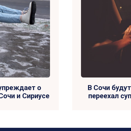
упреждает о
В Сочи буду
Сочи и Сириусе
переехал су