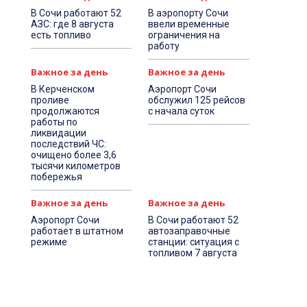
В Сочи работают 52
В аэропорту Сочи
АЗС: где 8 августа
ввели временные
есть топливо
ограничения на
работу
Важное за день
Важное за день
В Керченском
Аэропорт Сочи
проливе
обслужил 125 рейсов
продолжаются
с начала суток
работы по
ликвидации
последствий ЧС:
очищено более 3,6
тысячи километров
побережья
Важное за день
Важное за день
Аэропорт Сочи
В Сочи работают 52
работает в штатном
автозаправочные
режиме
станции: ситуация с
топливом 7 августа