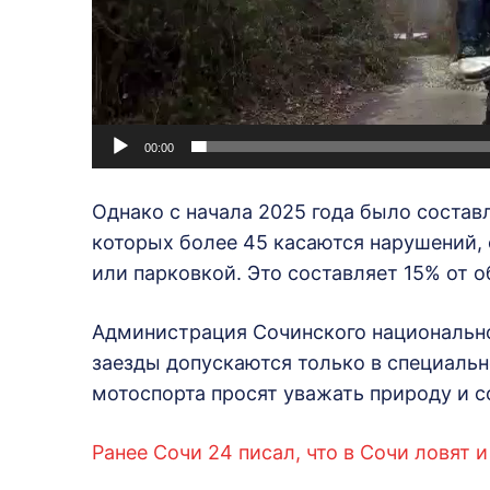
р
00:00
Однако с начала 2025 года было состав
которых более 45 касаются нарушений,
или парковкой. Это составляет 15% от 
Администрация Сочинского национально
заезды допускаются только в специальн
мотоспорта просят уважать природу и 
Ранее Сочи 24 писал, что в Сочи ловят 