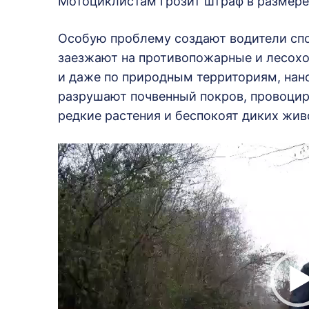
Мотоциклистам грозит штраф в размере 
Особую проблему создают водители сп
заезжают на противопожарные и лесохо
и даже по природным территориям, нан
разрушают почвенный покров, провоци
редкие растения и беспокоят диких жив
В
и
д
е
о
п
л
е
е