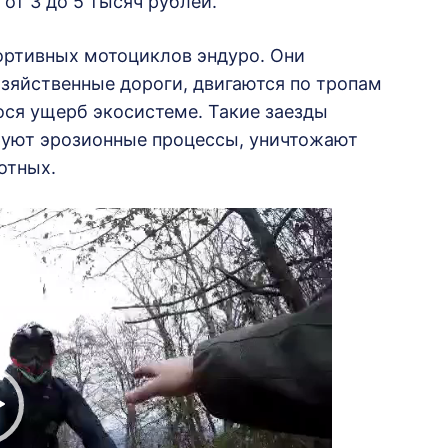
от 3 до 5 тысяч рублей.
ортивных мотоциклов эндуро. Они
зяйственные дороги, двигаются по тропам
ося ущерб экосистеме. Такие заезды
руют эрозионные процессы, уничтожают
отных.