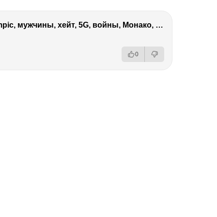
Виктория Боня – Эверест, P.Diddy, Ozempic, мужчины, хейт, 5G, войны, Монако, ДОМ-2, Трамп, Собчак
0