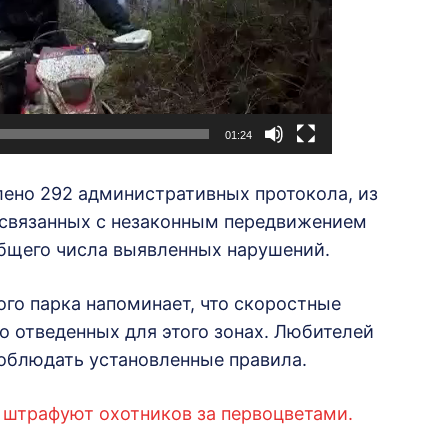
01:24
лено 292 административных протокола, из
 связанных с незаконным передвижением
общего числа выявленных нарушений.
го парка напоминает, что скоростные
о отведенных для этого зонах. Любителей
соблюдать установленные правила.
и штрафуют охотников за первоцветами.