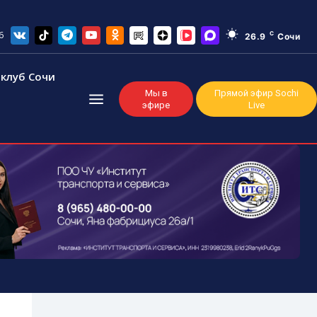
6
C
26.9
Сочи
клуб Сочи
Мы в
Прямой эфир Sochi
эфире
Live