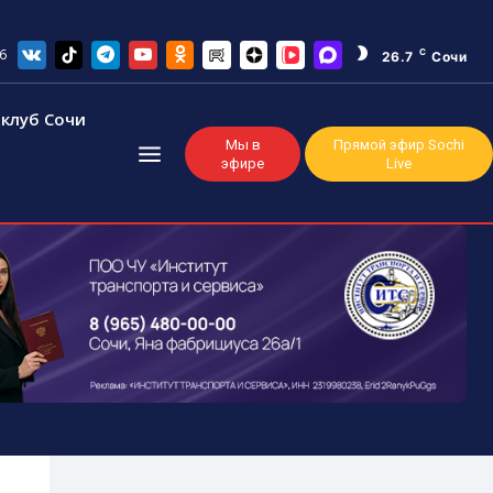
6
C
26.7
Сочи
клуб Сочи
Мы в
Прямой эфир Sochi
эфире
Live