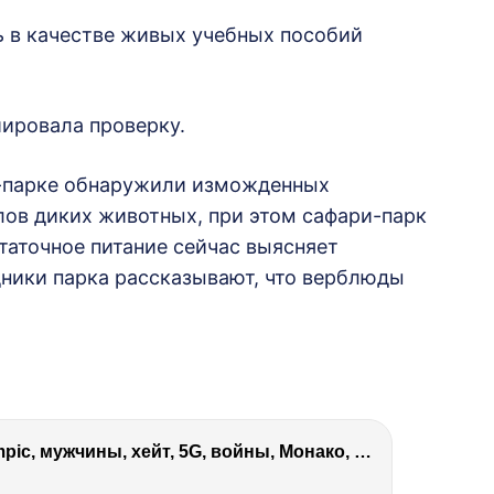
ь в качестве живых учебных пособий
иировала проверку.
и-парке обнаружили изможденных
лов диких животных, при этом сафари-парк
таточное питание сейчас выясняет
дники парка рассказывают, что верблюды
Виктория Боня – Эверест, P.Diddy, Ozempic, мужчины, хейт, 5G, войны, Монако, ДОМ-2, Трамп, Собчак