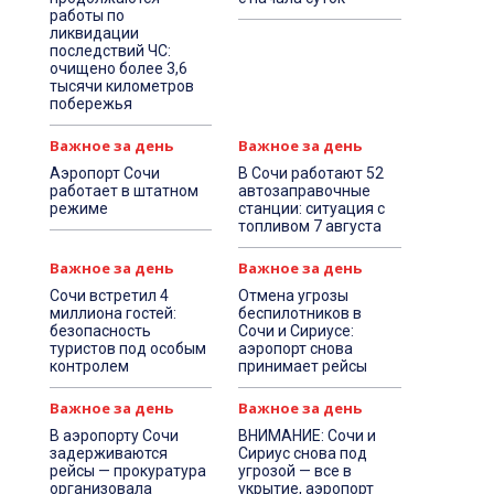
работы по
ликвидации
последствий ЧС:
очищено более 3,6
тысячи километров
побережья
Важное за день
Важное за день
Аэропорт Сочи
В Сочи работают 52
работает в штатном
автозаправочные
режиме
станции: ситуация с
топливом 7 августа
Важное за день
Важное за день
Сочи встретил 4
Отмена угрозы
миллиона гостей:
беспилотников в
безопасность
Сочи и Сириусе:
туристов под особым
аэропорт снова
контролем
принимает рейсы
Важное за день
Важное за день
В аэропорту Сочи
ВНИМАНИЕ: Сочи и
задерживаются
Сириус снова под
рейсы — прокуратура
угрозой — все в
организовала
укрытие, аэропорт