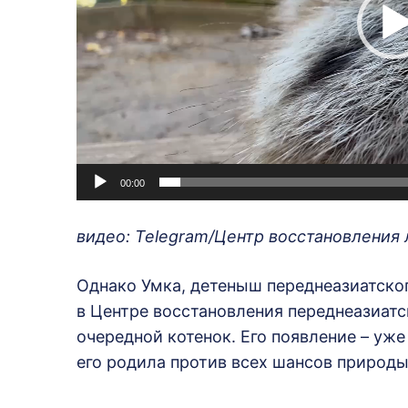
л
е
е
р
00:00
видео: Telegram/Центр восстановления 
Однако Умка, детеныш переднеазиатско
в Центре восстановления переднеазиатск
очередной котенок. Его появление – уже
его родила против всех шансов природ