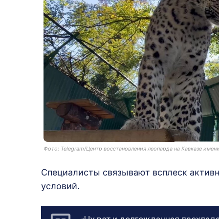
Фото: Telegram/Центр восстановления леопарда на Кавказе имени
Специалисты связывают всплеск активн
условий.