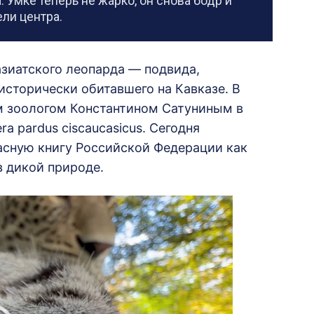
 Умке теперь не жарко, он снова бодр и
ели центра.
зиатского леопарда — подвида,
сторически обитавшего на Кавказе. В
м зоологом Константином Сатуниным в
a pardus ciscaucasicus. Сегодня
асную книгу Российской Федерации как
в дикой природе.