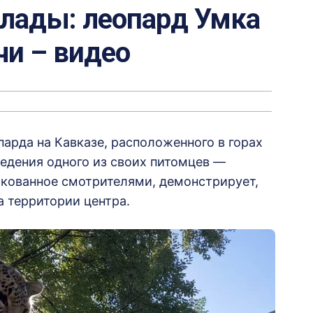
хлады: леопард Умка
чи – видео
арда на Кавказе, расположенного в горах
едения одного из своих питомцев —
икованное смотрителями, демонстрирует,
а территории центра.