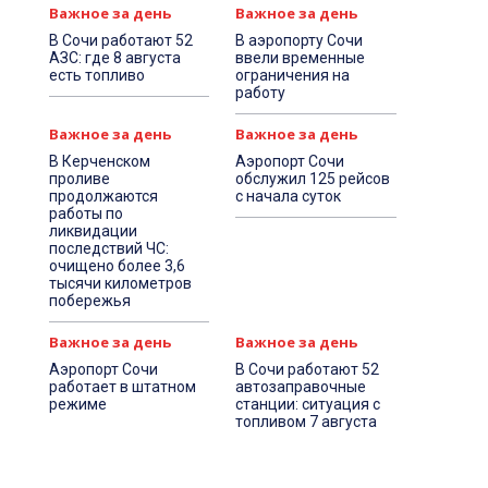
Важное за день
Важное за день
В Сочи работают 52
В аэропорту Сочи
АЗС: где 8 августа
ввели временные
есть топливо
ограничения на
работу
Важное за день
Важное за день
В Керченском
Аэропорт Сочи
проливе
обслужил 125 рейсов
продолжаются
с начала суток
работы по
ликвидации
последствий ЧС:
очищено более 3,6
тысячи километров
побережья
Важное за день
Важное за день
Аэропорт Сочи
В Сочи работают 52
работает в штатном
автозаправочные
режиме
станции: ситуация с
топливом 7 августа