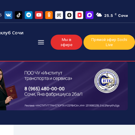
6
C
25.5
Сочи
клуб Сочи
Мы в
Прямой эфир Sochi
эфире
Live