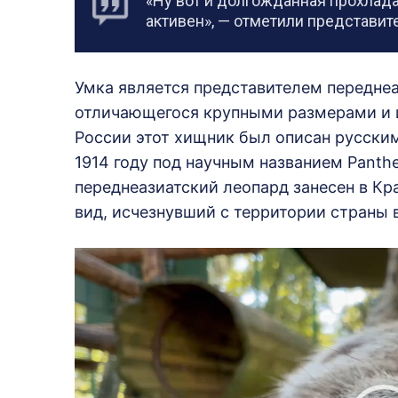
«Ну вот и долгожданная прохлада.
активен», — отметили представит
Умка является представителем переднеа
отличающегося крупными размерами и и
России этот хищник был описан русски
1914 году под научным названием Panther
переднеазиатский леопард занесен в Кр
вид, исчезнувший с территории страны 
В
и
д
е
о
п