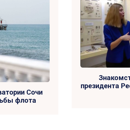
Знакомст
президента Ре
ватории Сочи
льбы флота