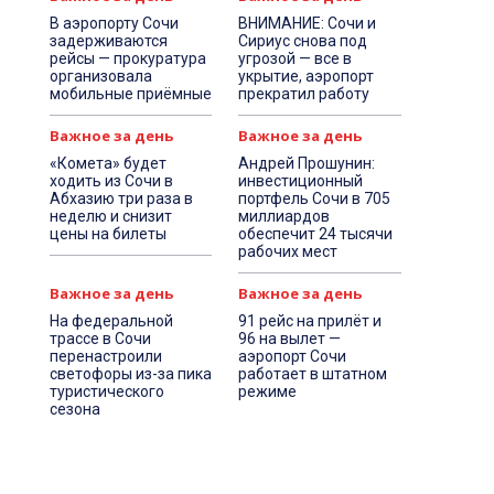
В аэропорту Сочи
ВНИМАНИЕ: Сочи и
задерживаются
Сириус снова под
рейсы — прокуратура
угрозой — все в
организовала
укрытие, аэропорт
мобильные приёмные
прекратил работу
Важное за день
Важное за день
«Комета» будет
Андрей Прошунин:
ходить из Сочи в
инвестиционный
Абхазию три раза в
портфель Сочи в 705
неделю и снизит
миллиардов
цены на билеты
обеспечит 24 тысячи
рабочих мест
Важное за день
Важное за день
На федеральной
91 рейс на прилёт и
трассе в Сочи
96 на вылет —
перенастроили
аэропорт Сочи
светофоры из-за пика
работает в штатном
туристического
режиме
сезона