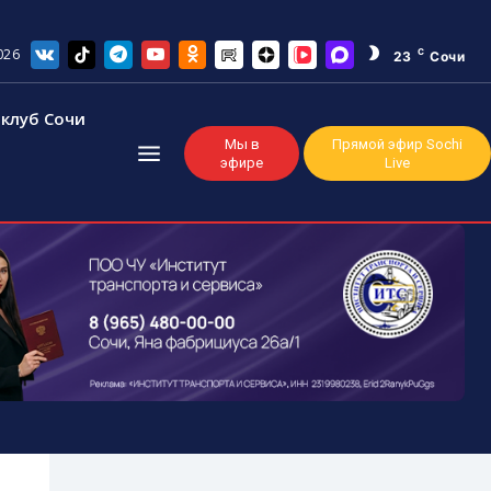
026
C
23
Сочи
клуб Сочи
Мы в
Прямой эфир Sochi
эфире
Live