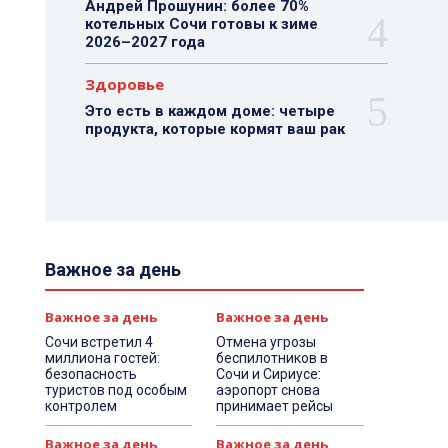
Андрей Прошунин: более 70%
котельных Сочи готовы к зиме
2026–2027 года
Здоровье
Это есть в каждом доме: четыре
продукта, которые кормят ваш рак
Важное за день
Важное за день
Важное за день
Сочи встретил 4
Отмена угрозы
миллиона гостей:
беспилотников в
безопасность
Сочи и Сириусе:
туристов под особым
аэропорт снова
контролем
принимает рейсы
Важное за день
Важное за день