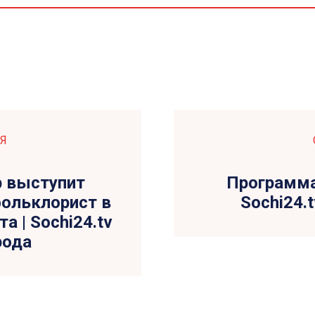
Я
b выступит
Программа 
ольклорист в
Sochi24.
а | Sochi24.tv
рода