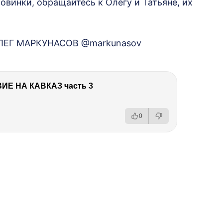
овинки, обращайтесь к Олегу и Татьяне, их
ЛЕГ МАРКУНАСОВ @markunasov
Е НА КАВКАЗ часть 3
0