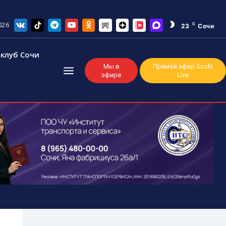
026
C
23
Сочи
клуб Сочи
Мы в
Прямой эфир Sochi
эфире
Live