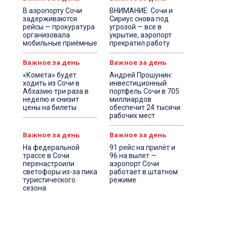
В аэропорту Сочи
ВНИМАНИЕ: Сочи и
задерживаются
Сириус снова под
рейсы — прокуратура
угрозой — все в
организовала
укрытие, аэропорт
мобильные приёмные
прекратил работу
Важное за день
Важное за день
«Комета» будет
Андрей Прошунин:
ходить из Сочи в
инвестиционный
Абхазию три раза в
портфель Сочи в 705
неделю и снизит
миллиардов
цены на билеты
обеспечит 24 тысячи
рабочих мест
Важное за день
Важное за день
На федеральной
91 рейс на прилёт и
трассе в Сочи
96 на вылет —
перенастроили
аэропорт Сочи
светофоры из-за пика
работает в штатном
туристического
режиме
сезона