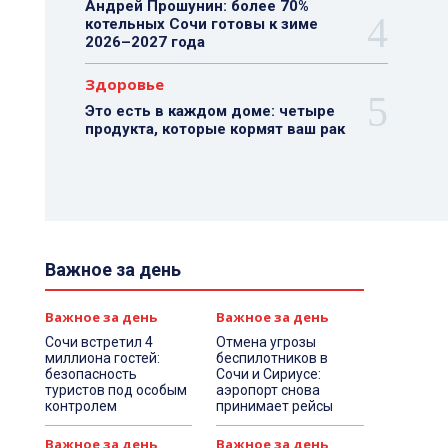
Андрей Прошунин: более 70%
котельных Сочи готовы к зиме
2026–2027 года
Здоровье
Это есть в каждом доме: четыре
продукта, которые кормят ваш рак
Важное за день
Важное за день
Важное за день
Сочи встретил 4
Отмена угрозы
миллиона гостей:
беспилотников в
безопасность
Сочи и Сириусе:
туристов под особым
аэропорт снова
контролем
принимает рейсы
Важное за день
Важное за день