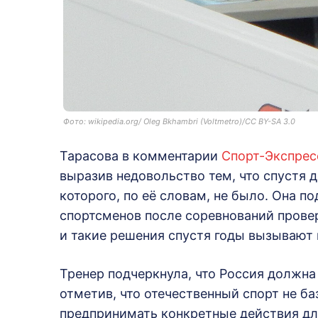
Фото: wikipedia.org/ Oleg Bkhambri (Voltmetro)/CC BY-SA 3.0
Тарасова в комментарии
Спорт-Экспрес
выразив недовольство тем, что спустя 
которого, по её словам, не было. Она п
спортсменов после соревнований пров
и такие решения спустя годы вызывают
Тренер подчеркнула, что Россия должна
отметив, что отечественный спорт не ба
предпринимать конкретные действия дл