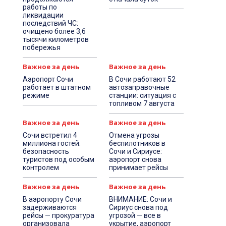
работы по
ликвидации
последствий ЧС:
очищено более 3,6
тысячи километров
побережья
Важное за день
Важное за день
Аэропорт Сочи
В Сочи работают 52
работает в штатном
автозаправочные
режиме
станции: ситуация с
топливом 7 августа
Важное за день
Важное за день
Сочи встретил 4
Отмена угрозы
миллиона гостей:
беспилотников в
безопасность
Сочи и Сириусе:
туристов под особым
аэропорт снова
контролем
принимает рейсы
Важное за день
Важное за день
В аэропорту Сочи
ВНИМАНИЕ: Сочи и
задерживаются
Сириус снова под
рейсы — прокуратура
угрозой — все в
организовала
укрытие, аэропорт