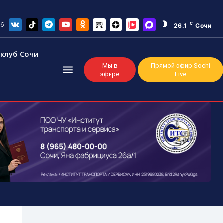
26
C
26.1
Сочи
клуб Сочи
Мы в
Прямой эфир Sochi
эфире
Live