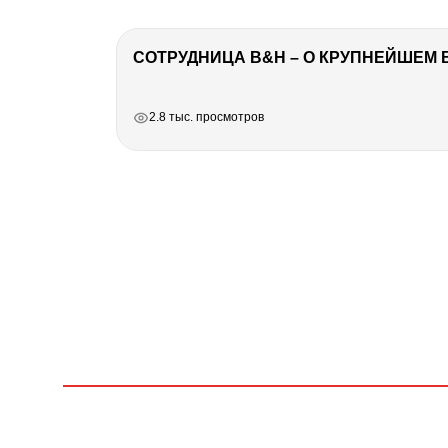
СОТРУДНИЦА B&H – О КРУПНЕЙШЕМ 
РЕКЛАМА
РЕКЛАМА
РЕКЛАМА
2.8 тыс. просмотров