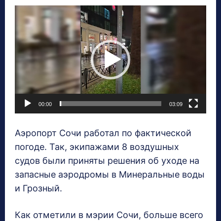
В
и
д
е
о
п
л
00:00
03:09
е
е
Аэропорт Сочи работал по фактической
р
погоде. Так, экипажами 8 воздушных
судов были приняты решения об уходе на
запасные аэродромы в Минеральные воды
и Грозный.
Как отметили в мэрии Сочи, больше всего