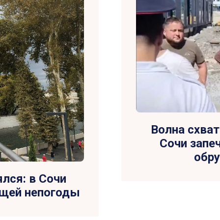
Волна схват
Сочи запеч
обру
ялся: в Сочи
ющей непогоды