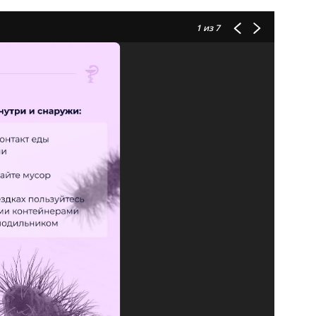
1
из 7