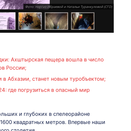
Фото: Наргиз Ибраевой и Натальи Туранкуловой (СГО)
дки: Ахштырская пещера вошла в число
в России;
 в Абхазии, станет новым туробъектом;
4: где погрузиться в опасный мир
льших и глубоких в спелеорайоне
 1600 квадратных метров. Впервые наши
ого столетия.