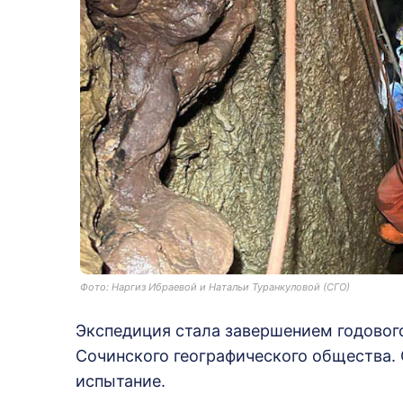
Фото: Наргиз Ибраевой и Натальи Туранкуловой (СГО)
Экспедиция стала завершением годовог
Сочинского географического общества.
испытание.