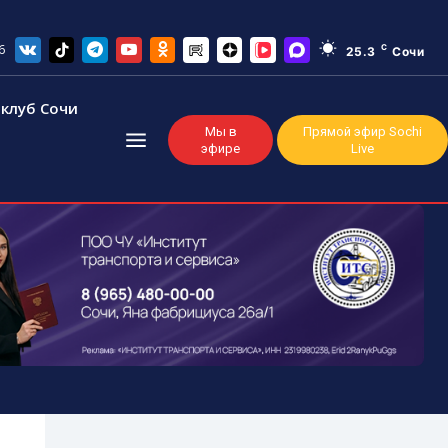
6
C
25.3
Сочи
клуб Сочи
Мы в
Прямой эфир Sochi
эфире
Live