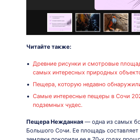
Читайте также:
Древние рисунки и смотровые площа
самых интересных природных объекто
Пещера, которую недавно обнаружили
Самые интересные пещеры в Сочи 202
подземных чудес.
Пещера Нежданная
— одна из самых бо
Большого Сочи. Ее площадь составляет
земляки покорили ее в 70-х годах прошл