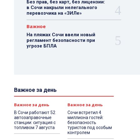
Без прав, без карт, без лицензии:
в Сочи накрыли нелегального
перевозчика на «ЗИЛе»
Важное
На пляжах Сочи ввели новый
регламент безопасности при
угрозе БПЛА
Важное за день
Важное за день
Важное за день
В Сочи работают 52
Сочи встретил 4
автозаправочные
миллиона гостей:
станции: ситуация с
безопасность
топливом 7 августа
туристов под особым
контролем