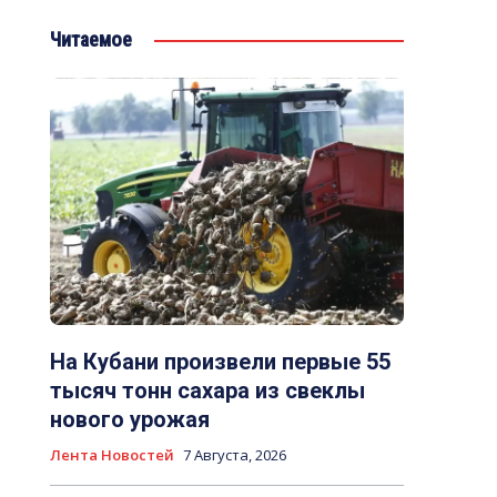
Фото: Нар
Читаемое
На Кубани произвели первые 55
тысяч тонн сахара из свеклы
нового урожая
Лента Новостей
7 Августа, 2026