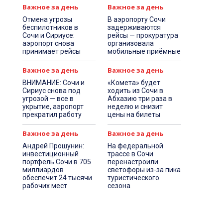
Важное за день
Важное за день
Отмена угрозы
В аэропорту Сочи
беспилотников в
задерживаются
Сочи и Сириусе:
рейсы — прокуратура
аэропорт снова
организовала
принимает рейсы
мобильные приёмные
Важное за день
Важное за день
ВНИМАНИЕ: Сочи и
«Комета» будет
Сириус снова под
ходить из Сочи в
угрозой — все в
Абхазию три раза в
укрытие, аэропорт
неделю и снизит
прекратил работу
цены на билеты
Важное за день
Важное за день
Андрей Прошунин:
На федеральной
инвестиционный
трассе в Сочи
портфель Сочи в 705
перенастроили
миллиардов
светофоры из-за пика
обеспечит 24 тысячи
туристического
рабочих мест
сезона