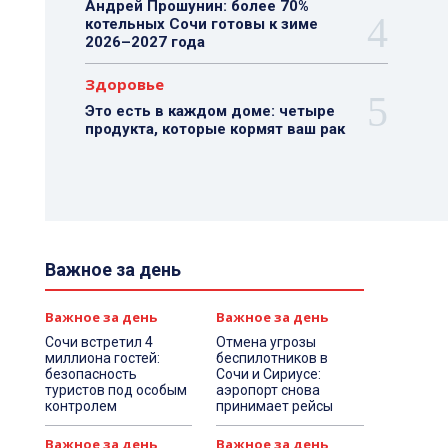
Андрей Прошунин: более 70%
котельных Сочи готовы к зиме
2026–2027 года
Здоровье
Это есть в каждом доме: четыре
продукта, которые кормят ваш рак
Важное за день
Важное за день
Важное за день
Сочи встретил 4
Отмена угрозы
миллиона гостей:
беспилотников в
безопасность
Сочи и Сириусе:
туристов под особым
аэропорт снова
контролем
принимает рейсы
Важное за день
Важное за день