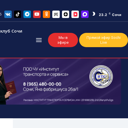
6
C
23.2
Сочи
клуб Сочи
Мы в
Прямой эфир Sochi
эфире
Live