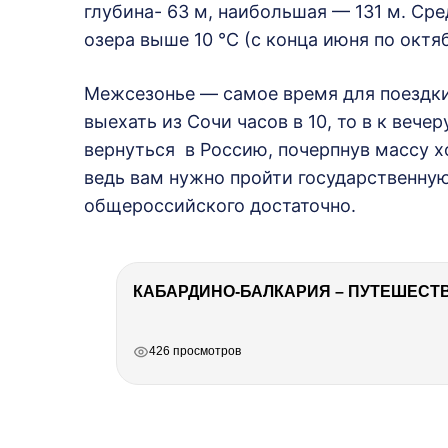
глубина- 63 м, наибольшая — 131 м. Ср
озера выше 10 °C (с конца июня по октяб
Межсезонье — самое время для поездки 
выехать из Сочи часов в 10, то в к вече
вернуться в Россию, почерпнув массу х
ведь вам нужно пройти государственную
общероссийского достаточно.
КАБАРДИНО-БАЛКАРИЯ – ПУТЕШЕСТВИ
РЕКЛАМА
РЕКЛАМА
РЕКЛАМА
426 просмотров