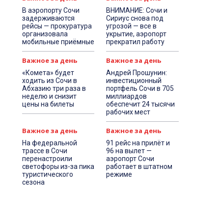
В аэропорту Сочи
ВНИМАНИЕ: Сочи и
задерживаются
Сириус снова под
рейсы — прокуратура
угрозой — все в
организовала
укрытие, аэропорт
мобильные приёмные
прекратил работу
Важное за день
Важное за день
«Комета» будет
Андрей Прошунин:
ходить из Сочи в
инвестиционный
Абхазию три раза в
портфель Сочи в 705
неделю и снизит
миллиардов
цены на билеты
обеспечит 24 тысячи
рабочих мест
Важное за день
Важное за день
На федеральной
91 рейс на прилёт и
трассе в Сочи
96 на вылет —
перенастроили
аэропорт Сочи
светофоры из-за пика
работает в штатном
туристического
режиме
сезона