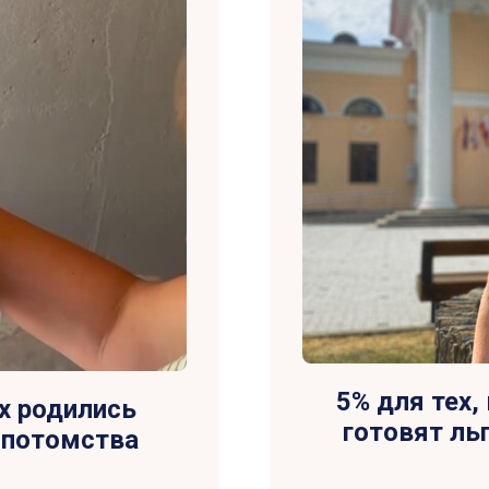
5% для тех, 
ух родились
готовят ль
 потомства