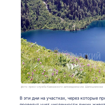
фото: пресс-служба Кавказского заповедника им. Шапошникова
В эти дни на участках, через которые 
проведут учет численности диких живо