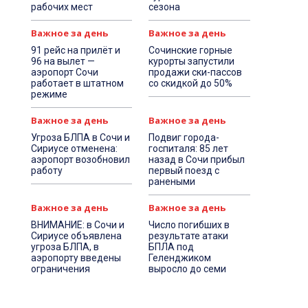
рабочих мест
сезона
Важное за день
Важное за день
91 рейс на прилёт и
Сочинские горные
96 на вылет —
курорты запустили
аэропорт Сочи
продажи ски-пассов
работает в штатном
со скидкой до 50%
режиме
Важное за день
Важное за день
Угроза БЛПА в Сочи и
Подвиг города-
Сириусе отменена:
госпиталя: 85 лет
аэропорт возобновил
назад в Сочи прибыл
работу
первый поезд с
ранеными
Важное за день
Важное за день
ВНИМАНИЕ: в Сочи и
Число погибших в
Сириусе объявлена
результате атаки
угроза БЛПА, в
БПЛА под
аэропорту введены
Геленджиком
ограничения
выросло до семи