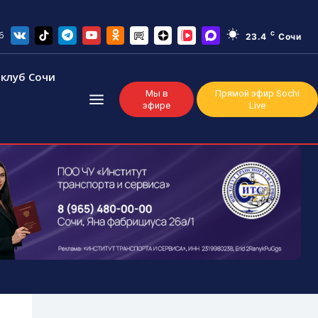
6
C
23.4
Сочи
клуб Сочи
Мы в
Прямой эфир Sochi
эфире
Live