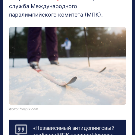
служба Международного
паралимпийского комитета (МПК).
Фото: freepik.com
«Независимый антидопинговый
трибунал МПК признал Николая