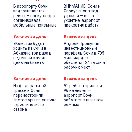
В аэропорту Сочи
ВНИМАНИЕ: Сочи и
задерживаются
Сириус снова под
рейсы — прокуратура
угрозой — все в
организовала
укрытие, аэропорт
мобильные приёмные
прекратил работу
Важное за день
Важное за день
«Комета» будет
Андрей Прошунин:
ходить из Сочи в
инвестиционный
Абхазию три раза в
портфель Сочи в 705
неделю и снизит
миллиардов
цены на билеты
обеспечит 24 тысячи
рабочих мест
Важное за день
Важное за день
На федеральной
91 рейс на прилёт и
трассе в Сочи
96 на вылет —
перенастроили
аэропорт Сочи
светофоры из-за пика
работает в штатном
туристического
режиме
сезона