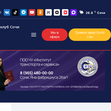
6
C
26.8
Сочи
клуб Сочи
Мы в
Прямой эфир Sochi
эфире
Live