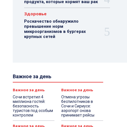
продукта, которые кормят ваш рак
Здоровье
Роскачество обнаружило
превышение норм
микроорганизмов в бургерах
крупных сетей
Важное за день
Важное за день
Важное за день
Сочи встретил 4
Отмена угрозы
миллиона гостей:
беспилотников в
безопасность
Сочи и Сириусе:
туристов под особым
аэропорт снова
контролем
принимает рейсы
Важное за день
Важное за день