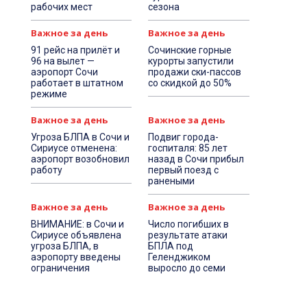
рабочих мест
сезона
Важное за день
Важное за день
91 рейс на прилёт и
Сочинские горные
96 на вылет —
курорты запустили
аэропорт Сочи
продажи ски-пассов
работает в штатном
со скидкой до 50%
режиме
Важное за день
Важное за день
Угроза БЛПА в Сочи и
Подвиг города-
Сириусе отменена:
госпиталя: 85 лет
аэропорт возобновил
назад в Сочи прибыл
работу
первый поезд с
ранеными
Важное за день
Важное за день
ВНИМАНИЕ: в Сочи и
Число погибших в
Сириусе объявлена
результате атаки
угроза БЛПА, в
БПЛА под
аэропорту введены
Геленджиком
ограничения
выросло до семи