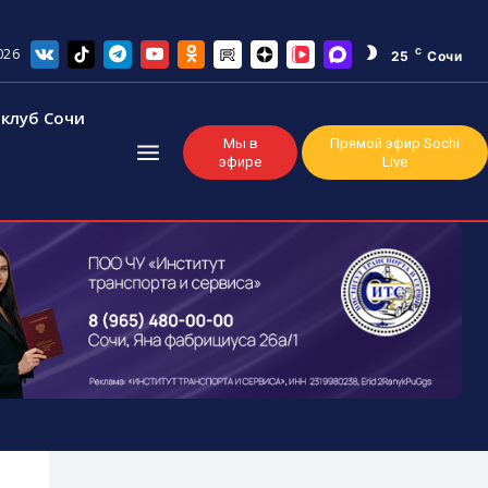
026
C
25
Сочи
клуб Сочи
Мы в
Прямой эфир Sochi
эфире
Live