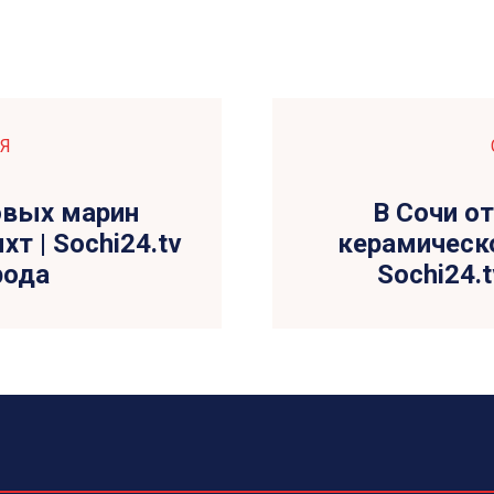
Я
овых марин
В Сочи о
т | Sochi24.tv
керамическо
рода
Sochi24.