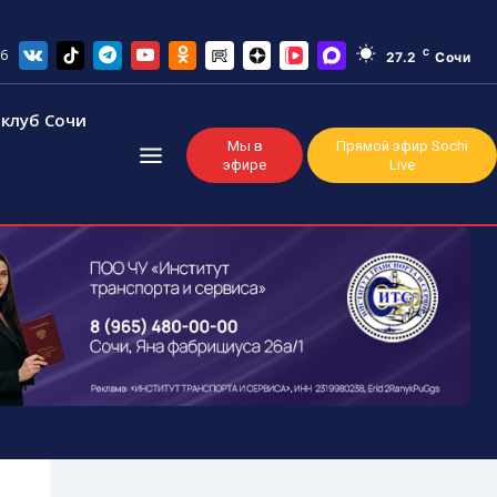
26
C
27.2
Сочи
клуб Сочи
Мы в
Прямой эфир Sochi
эфире
Live