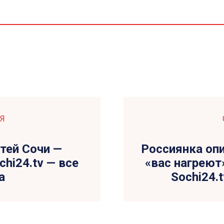
Я
тей Сочи —
Россиянка оп
chi24.tv — все
«вас нагреют
а
Sochi24.