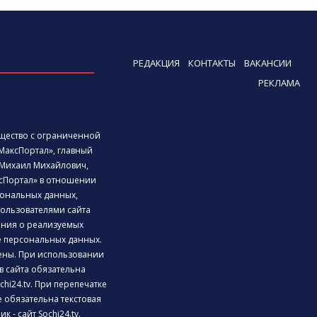
РЕДАКЦИЯ
КОНТАКТЫ
ВАКАНСИИ
РЕКЛАМА
бщество с ограниченной
МаксПортал», главный
Михаил Михайлович,
сПортал» в отношении
ональных данных,
ользователями сайта
дения о реализуемых
е персональных данных.
ены. При использовании
 сайта обязательна
chi24.tv. При перепечатке
 обязательна текстовая
к - сайт Sochi24.tv.