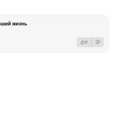
вший жизнь
0