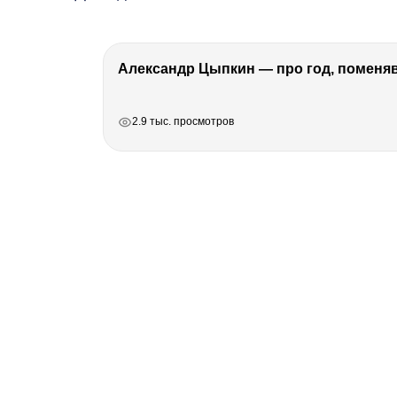
Александр Цыпкин — про год, поменя
РЕКЛАМА
РЕКЛАМА
РЕКЛАМА
РЕКЛАМА
2.9 тыс. просмотров