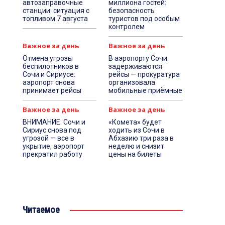
автозаправочные
миллиона гостей:
станции: ситуация с
безопасность
топливом 7 августа
туристов под особым
контролем
Важное за день
Важное за день
Отмена угрозы
В аэропорту Сочи
беспилотников в
задерживаются
Сочи и Сириусе:
рейсы — прокуратура
аэропорт снова
организовала
принимает рейсы
мобильные приёмные
Важное за день
Важное за день
ВНИМАНИЕ: Сочи и
«Комета» будет
Сириус снова под
ходить из Сочи в
угрозой — все в
Абхазию три раза в
укрытие, аэропорт
неделю и снизит
прекратил работу
цены на билеты
Читаемое