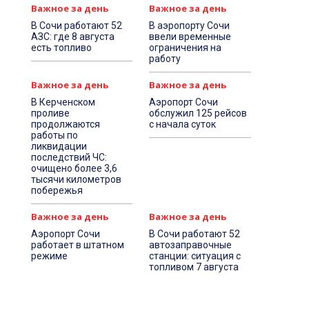
Важное за день
Важное за день
В Сочи работают 52
В аэропорту Сочи
АЗС: где 8 августа
ввели временные
есть топливо
ограничения на
работу
Важное за день
Важное за день
В Керченском
Аэропорт Сочи
проливе
обслужил 125 рейсов
продолжаются
с начала суток
работы по
ликвидации
последствий ЧС:
очищено более 3,6
тысячи километров
побережья
Важное за день
Важное за день
Аэропорт Сочи
В Сочи работают 52
работает в штатном
автозаправочные
режиме
станции: ситуация с
топливом 7 августа