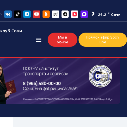
6
C
26.2
Сочи
клуб Сочи
Мы в
Прямой эфир Sochi
эфире
Live