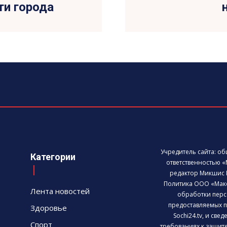
ти города
Учредитель сайта: о
Категории
ответственностью «
редактор Микшис 
Политика ООО «Мак
Лента новостей
обработки перс
предоставляемых п
Здоровье
Sochi24.tv, и све
Спорт
требованиях к защит