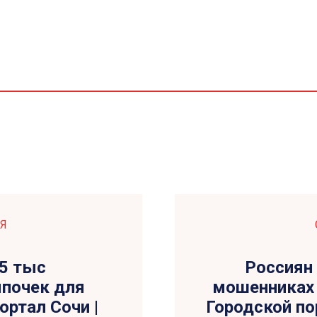
Я
25 тыс
Россиян
мпочек для
мошенниках 
ортал Сочи |
Городской пор