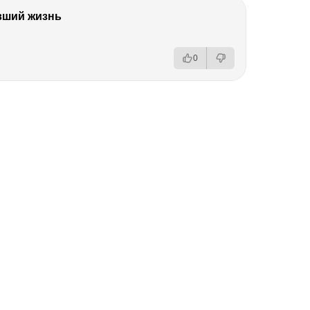
вший жизнь
0