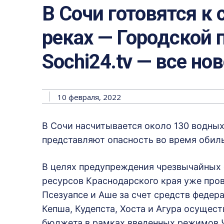
В Сочи готовятся к 
реках — Городской п
Sochi24.tv — все но
10 февраля, 2022
В Сочи насчитывается около 130 водных
представляют опасность во время обил
В целях предупреждения чрезвычайных
ресурсов Краснодарского края уже пров
Псезуапсе и Аше за счет средств федер
Кепша, Кудепста, Хоста и Агура осущест
бюджета в рамках введенных режимов 