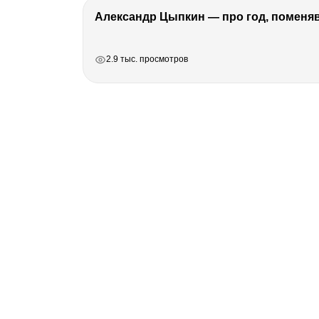
Александр Цыпкин — про год, поменя
РЕКЛАМА
РЕКЛАМА
РЕКЛАМА
РЕКЛАМА
2.9 тыс. просмотров