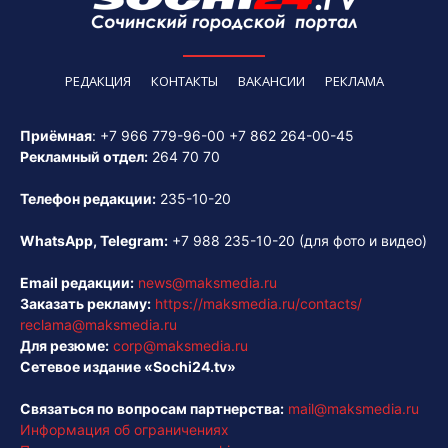
РЕДАКЦИЯ
КОНТАКТЫ
ВАКАНСИИ
РЕКЛАМА
Приёмная
:
+7 966 779-96-00
+7 862 264-00-45
Рекламный отдел:
264 70 70
Телефон редакции:
235-10-20
WhatsApp, Telegram:
+7 988 235-10-20
(для фото и видео)
Email редакции:
news@maksmedia.ru
Заказать рекламу:
https://maksmedia.ru/contacts/
reclama@maksmedia.ru
Для резюме:
corp@maksmedia.ru
Сетевое издание «Sochi24.tv»
Связаться по вопросам партнерства:
mail@maksmedia.ru
Информация об ограничениях