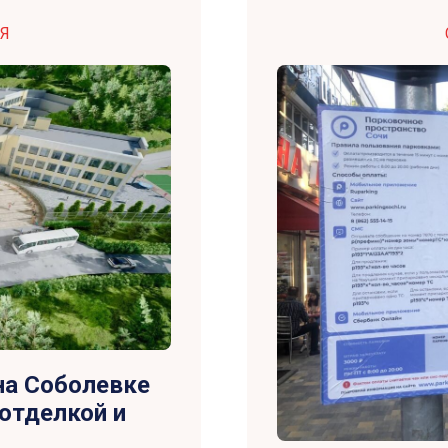
Я
на Соболевке
отделкой и