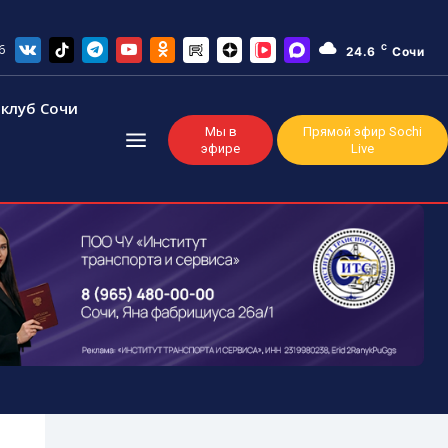
6
C
24.6
Сочи
клуб Сочи
Мы в
Прямой эфир Sochi
эфире
Live