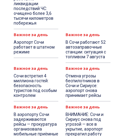
ликвидации
последствий ЧС:
очищено более 3,6
тысячи километров
побережья
Важное за день
Важное за день
Аэропорт Сочи
В Сочи работают 52
работает в штатном
автозаправочные
режиме
станции: ситуация с
топливом 7 августа
Важное за день
Важное за день
Сочи встретил 4
Отмена угрозы
миллиона гостей:
беспилотников в
безопасность
Сочи и Сириусе:
туристов под особым
аэропорт снова
контролем
принимает рейсы
Важное за день
Важное за день
В аэропорту Сочи
ВНИМАНИЕ: Сочи и
задерживаются
Сириус снова под
рейсы — прокуратура
угрозой — все в
организовала
укрытие, аэропорт
мобильные приёмные
прекратил работу