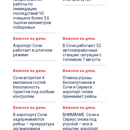
работы по
ликвидации
последствий ЧС:
очищено более 3,6
тысячи километров
побережья
Важное за день
Важное за день
Аэропорт Сочи
В Сочи работают 52
работает в штатном
автозаправочные
режиме
станции: ситуация с
топливом 7 августа
Важное за день
Важное за день
Сочи встретил 4
Отмена угрозы
миллиона гостей:
беспилотников в
безопасность
Сочи и Сириусе:
туристов под особым
аэропорт снова
контролем
принимает рейсы
Важное за день
Важное за день
В аэропорту Сочи
ВНИМАНИЕ: Сочи и
задерживаются
Сириус снова под
рейсы — прокуратура
угрозой — все в
организовала
укрытие, аэропорт