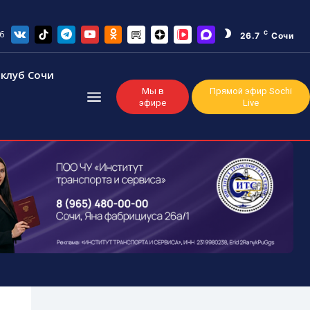
6
C
26.7
Сочи
клуб Сочи
Мы в
Прямой эфир Sochi
эфире
Live