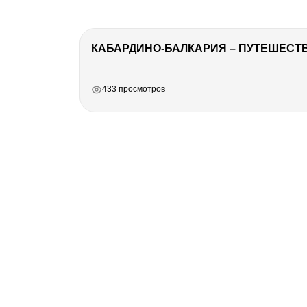
КАБАРДИНО-БАЛКАРИЯ – ПУТЕШЕСТВИ
РЕКЛАМА
РЕКЛАМА
РЕКЛАМА
РЕКЛАМА
433 просмотров