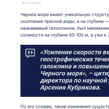
фото: Сочи 24
Черное море имеет уникальную структур
скопление пресной воды, а на глубине —
называемый галоклином, был неизменен.
солености на глубине 50-100 м, а уже к 
«Усиление скорости ве
геострофических теч
галоклина и повышени
Черного моря», – цити
директора по научно
Арсения Кубрякова.
По его словам, такие изменения сущест